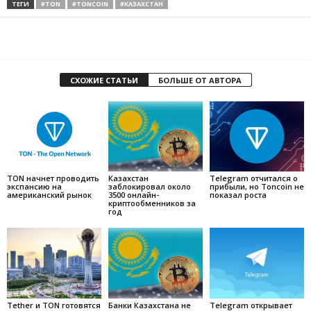
ТЕГИ
#TON
#TONCOIN
#КАЗАХСТАН
СХОЖИЕ СТАТЬИ
БОЛЬШЕ ОТ АВТОРА
TON начнет проводить
Казахстан
Telegram отчитался о
экспансию на
заблокировал около
прибыли, но Toncoin не
американский рынок
3500 онлайн-
показал роста
криптообменников за
год
Tether и TON готовятся
Банки Казахстана не
Telegram открывает