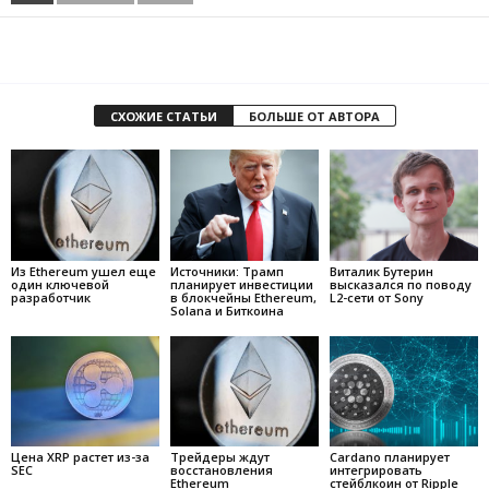
СХОЖИЕ СТАТЬИ
БОЛЬШЕ ОТ АВТОРА
Из Ethereum ушел еще
Источники: Трамп
Виталик Бутерин
один ключевой
планирует инвестиции
высказался по поводу
разработчик
в блокчейны Ethereum,
L2-сети от Sony
Solana и Биткоина
Цена XRP растет из-за
Трейдеры ждут
Cardano планирует
SEC
восстановления
интегрировать
Ethereum
стейблкоин от Ripple