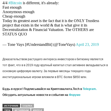
4/4
#Bitcoin
is different, it's already:
Fast enough
Anonymous enough
Cheap enough
Today its greatest asset is the fact that it is the ONLY Trustless
project that exists in the world & that is what give it its
Decentralization & Financial Valuation. The OTHERS are
STATUS QUO
— Tone Vays [#UnderstandBit] (@ToneVays)
April 23, 2019
Доказательством растущего интереса инвесторов к биткоину является
тот факт, что в в 2019 году крупный капитал стал активнее вкладываться в
основную цифровую валюту. За первые месяцы текущего года
институциональные игроки вложили в BTC более $850 млн.
Будь в курсе! Подписывайся на Криптовалюта.Tech в
Telegram.
Обсудить актуальные новости и события на
Форуме
ИСТОЧНИК
ССЫЛКА
ТЕГИ
#ETHEREUM
#RIPPLE