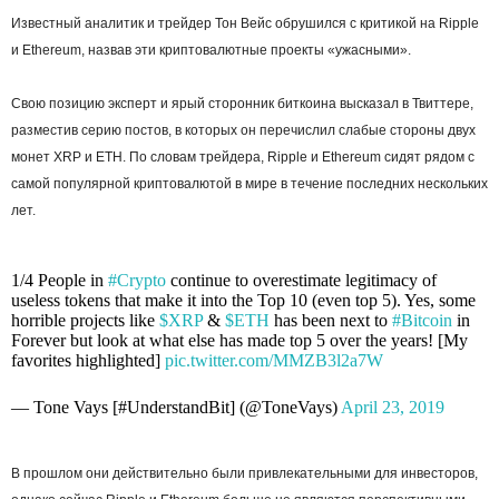
Известный аналитик и трейдер Тон Вейс обрушился с критикой на Ripple
и Ethereum, назвав эти криптовалютные проекты «ужасными».
Свою позицию эксперт и ярый сторонник биткоина высказал в Твиттере,
разместив серию постов, в которых он перечислил слабые стороны двух
монет XRP и ETH. По словам трейдера, Ripple и Ethereum сидят рядом с
самой популярной криптовалютой в мире в течение последних нескольких
лет.
1/4 People in
#Crypto
continue to overestimate legitimacy of
useless tokens that make it into the Top 10 (even top 5). Yes, some
horrible projects like
$XRP
&
$ETH
has been next to
#Bitcoin
in
Forever but look at what else has made top 5 over the years! [My
favorites highlighted]
pic.twitter.com/MMZB3l2a7W
— Tone Vays [#UnderstandBit] (@ToneVays)
April 23, 2019
В прошлом они действительно были привлекательными для инвесторов,