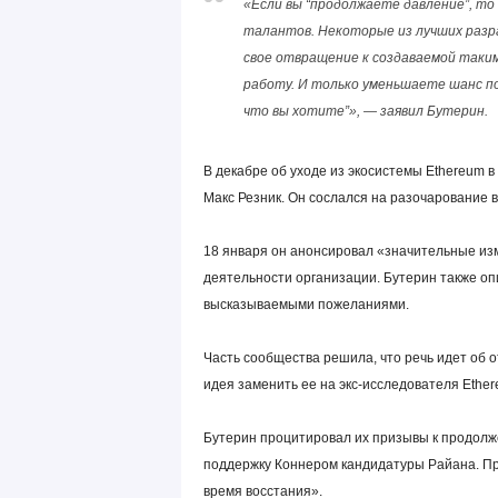
«Если вы “продолжаете давление”, то
талантов. Некоторые из лучших разра
свое отвращение к создаваемой таким
работу. И только уменьшаете шанс по
что вы хотите”», — заявил Бутерин.
В декабре об уходе из экосистемы Ethereum 
Макс Резник. Он сослался на разочарование 
18 января он анонсировал «значительные и
деятельности организации. Бутерин также опи
высказываемыми пожеланиями.
Часть сообщества решила, что речь идет об
идея заменить ее на экс-исследователя Ethe
Бутерин процитировал их призывы к продолж
поддержку Коннером кандидатуры Райана. Про
время восстания».