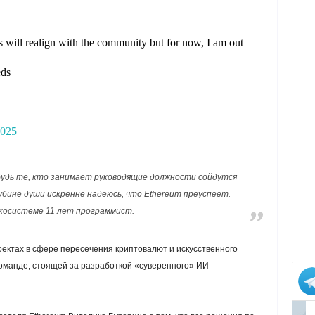
s will realign with the community but for now, I am out
eds
2025
ибудь те, кто занимает руководящие должности сойдутся
лубине души искренне надеюсь, что Ethereum преуспеет.
экосистеме 11 лет программист.
оектах в сфере пересечения криптовалют и искусственного
команде, стоящей за разработкой «суверенного» ИИ-