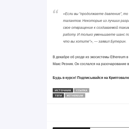
«Если вы “продолжаете давление”, то
талантов. Некоторые из лучших разра
свое отвращение к создаваемой таким
работу. И только уменьшаете шанс по
что вы хотите”», — заявил Бутерин.
В декабре об уходе из экосистемы Ethereum 
Макс Резник. Он сослался на разочарование 
Будь в курсе! Подписывайся на Криптовалю
ИСТОЧНИК
ССЫЛКА
ТЕГИ
#ETHEREUM