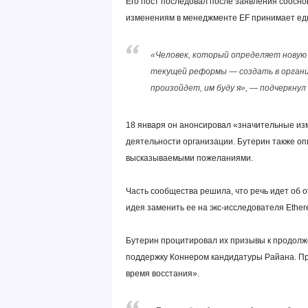
Его пост последовал после заявления соосно
изменениям в менеджменте EF принимает ед
«Человек, который определяет новую к
текущей реформы — создать в организ
произойдет, им буду я», — подчеркнул
18 января он анонсировал «значительные и
деятельности организации. Бутерин также опи
высказываемыми пожеланиями.
Часть сообщества решила, что речь идет об
идея заменить ее на экс-исследователя Ethe
Бутерин процитировал их призывы к продолж
поддержку Коннером кандидатуры Райана. Про
время восстания».