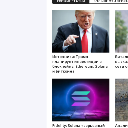
СХОЖИЕ СТАТЬИ
БОЛЬШЕ ОТ АВТОРА
Источники: Трамп
Витал
планирует инвестиции в
высказ
блокчейны Ethereum, Solana
сети о
и Биткоина
Fidelity: Solana «серьезный
Анализ