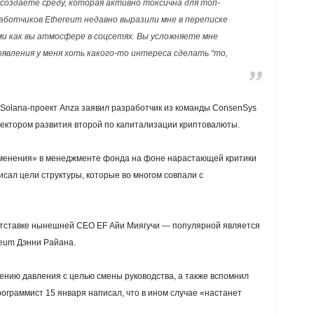
 создаете среду, которая активно токсична для топ-
ботчиков Ethereum недавно выразили мне в переписке
и как вы атмосфере в соцсетях. Вы усложняете мне
явления у меня хоть какого-то интереса сделать “то,
в Solana-проект Anza заявил разработчик из команды ConsenSys
вектором развития второй по капитализации криптовалюты.
зменения» в менеджменте фонда на фоне нарастающей критики
сал цели структуры, которые во многом совпали с
 отставке нынешней CEO EF Айи Миягучи — популярной является
reum Дэнни Райана.
ению давления с целью смены руководства, а также вспомнил
граммист 15 января написал, что в ином случае «настанет