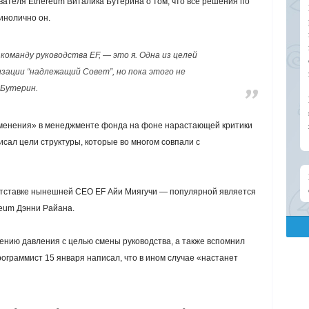
вателя Ethereum Виталика Бутерина о том, что все решения по
инолично он.
оманду руководства EF, — это я. Одна из целей
ации “надлежащий Совет”, но пока этого не
 Бутерин.
зменения» в менеджменте фонда на фоне нарастающей критики
сал цели структуры, которые во многом совпали с
 отставке нынешней CEO EF Айи Миягучи — популярной является
reum Дэнни Райана.
ению давления с целью смены руководства, а также вспомнил
граммист 15 января написал, что в ином случае «настанет