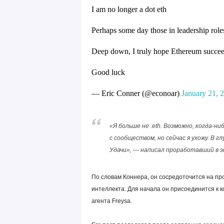
I am no longer a dot eth
Perhaps some day those in leadership role
Deep down, I truly hope Ethereum succe
Good luck
— Eric Conner (@econoar)
January 21, 
«Я больше не .eth. Возможно, когда-н
с сообществом, но сейчас я ухожу. В г
Удачи», — написал проработавший в 
По словам Коннера, он сосредоточится на пр
интеллекта. Для начала он присоединится к 
агента Freysa.