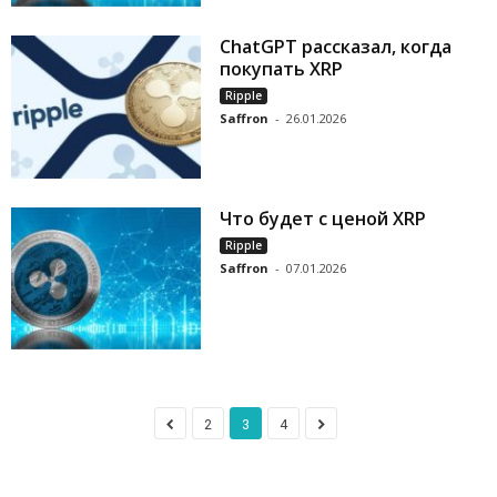
ChatGPT рассказал, когда
покупать XRP
Ripple
Saffron
-
26.01.2026
Что будет с ценой XRP
Ripple
Saffron
-
07.01.2026
2
3
4