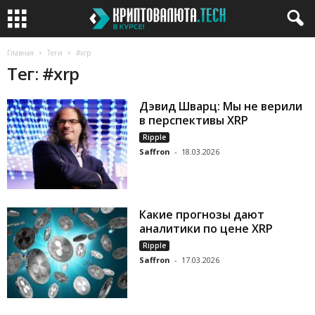
Главная
Теги
#xrp
Тег: #xrp
Дэвид Шварц: Мы не верили
в перспективы XRP
Ripple
Saffron
-
18.03.2026
Какие прогнозы дают
аналитики по цене XRP
Ripple
Saffron
-
17.03.2026