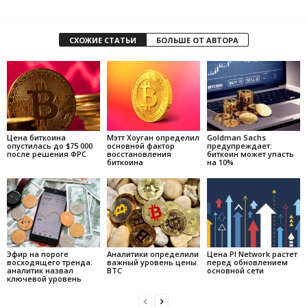
СХОЖИЕ СТАТЬИ
БОЛЬШЕ ОТ АВТОРА
Цена биткоина
Мэтт Хоуган определил
Goldman Sachs
опустилась до $75 000
основной фактор
предупреждает:
после решения ФРС
восстановления
биткоин может упасть
биткоина
на 10%
Эфир на пороге
Аналитики определили
Цена PI Network растет
восходящего тренда:
важный уровень цены
перед обновлением
аналитик назвал
BTC
основной сети
ключевой уровень