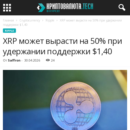
Главная
Cryptocurrency
Ripple
XRP может вырасти на 50% при удержании
поддержки $1,40
RIPPLE
XRP может вырасти на 50% при
удержании поддержки $1,40
От
Saffron
-
30.04.2026
24