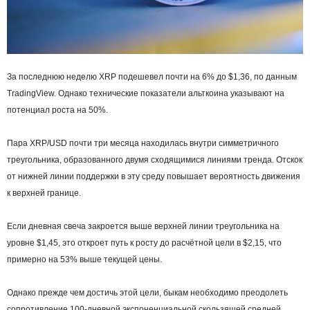
За последнюю неделю XRP подешевел почти на 6% до $1,36, по данным
TradingView. Однако технические показатели альткоина указывают на
потенциал роста на 50%.
Пара XRP/USD почти три месяца находилась внутри симметричного
треугольника, образованного двумя сходящимися линиями тренда. Отскок
от нижней линии поддержки в эту среду повышает вероятность движения
к верхней границе.
Если дневная свеча закроется выше верхней линии треугольника на
уровне $1,45, это откроет путь к росту до расчётной цели в $2,15, что
примерно на 53% выше текущей цены.
Однако прежде чем достичь этой цели, быкам необходимо преодолеть
сопротивление 100-дневной экспоненциальной скользящей средней