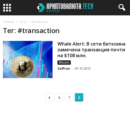
Главная
Теги
#transaction
Тег: #transaction
Whale Alert: В сети биткоина
замечена транзакция почти
на $108 млн.
Bitcoin
Saffron
-
09.10.2019
6
7
8