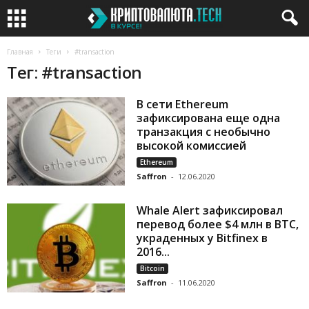
Главная
Теги
#transaction
Тег: #transaction
В сети Ethereum
зафиксирована еще одна
транзакция с необычно
высокой комиссией
Ethereum
Saffron
-
12.06.2020
Whale Alert зафиксировал
перевод более $4 млн в BTC,
украденных у Bitfinex в
2016...
Bitcoin
Saffron
-
11.06.2020