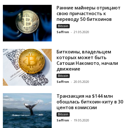
Ранние майнеры отрицают
свою причастность к
переводу 50 биткоинов
Bitcoin
Saffron
-
21.05.2020
Биткоины, владельцем
которых может быть
Сатоши Накомото, начали
движение
Bitcoin
Saffron
-
20.05.2020
Транзакция на $144 млн
обошлась биткоин-киту в 30
центов комиссии
Bitcoin
Saffron
-
19.05.2020