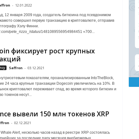
affron
-
12.01.2022
ад, 12 января 2009 года, создатель биткоина под псевдонимом
амото совершил первую транзакцию в криптовалюте, отправив
птографу Хэлу Финни.
tter.com/pete_rizzo_/status/1481089556954984451 «700...
oin фиксирует рост крупных
закций
ncy
Saffron
-
03.12.2021
нутрисетевым показателям, проанализированным IntoTheBlock,
ие 24 часа крупные транзакции Dogecoin увеличились на 10%. В
ынок криптовалют переживает спад, во время которого биткоин и
о токенов несут...
ance вывели 150 млн токенов XRP
ffron
-
02.12.2021
Whale Alert, несколько часов назад в реестре XRP состоялась
упнейших за последние пару месяцев внебиржевых