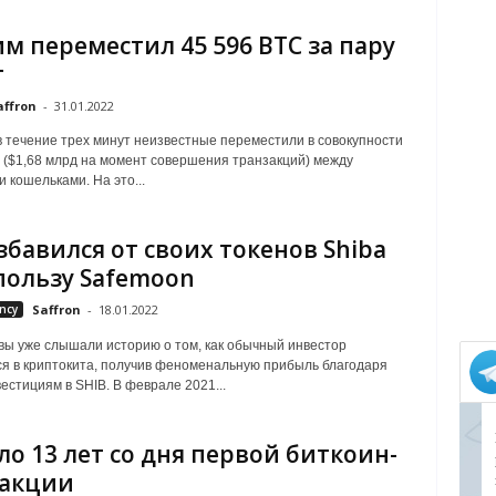
м переместил 45 596 BTC за пару
т
affron
-
31.01.2022
в течение трех минут неизвестные переместили в совокупности
 ($1,68 млрд на момент совершения транзакций) между
 кошельками. На это...
збавился от своих токенов Shiba
 пользу Safemoon
ncy
Saffron
-
18.01.2022
вы уже слышали историю о том, как обычный инвестор
я в криптокита, получив феноменальную прибыль благодаря
естициям в SHIB. В феврале 2021...
о 13 лет со дня первой биткоин-
закции