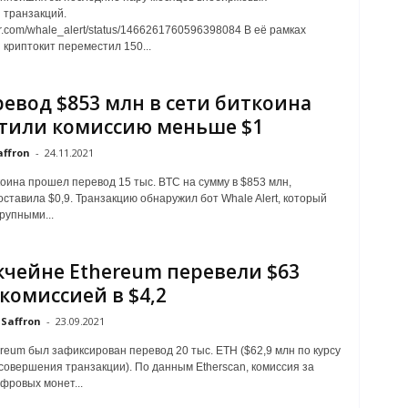
 транзакций.
tter.com/whale_alert/status/1466261760596398084 В её рамках
криптокит переместил 150...
ревод $853 млн в сети биткоина
тили комиссию меньше $1
affron
-
24.11.2021
коина прошел перевод 15 тыс. BTC на сумму в $853 млн,
оставила $0,9. Транзакцию обнаружил бот Whale Alert, который
рупными...
кчейне Ethereum перевели $63
 комиссией в $4,2
Saffron
-
23.09.2021
ereum был зафиксирован перевод 20 тыс. ETH ($62,9 млн по курсу
совершения транзакции). По данным Etherscan, комиссия за
фровых монет...