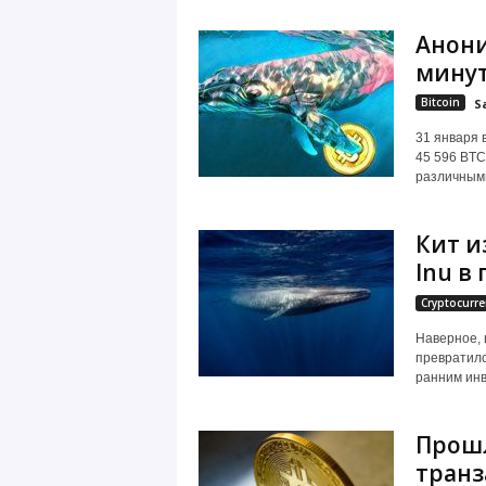
Анони
мину
Bitcoin
S
31 января 
45 596 BTC
различными
Кит и
Inu в
Cryptocurre
Наверное, 
превратилс
ранним инв
Прошл
тран