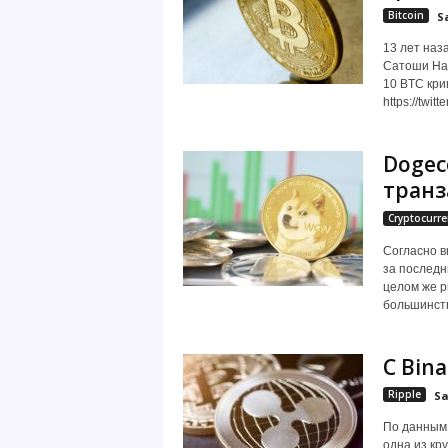
Bitcoin
S
13 лет наз
Сатоши Нак
10 BTC кри
https://twi
Dogec
тран
Cryptocurre
Согласно в
за последн
целом же р
большинств
С Bin
Ripple
Sa
По данным 
одна из кр