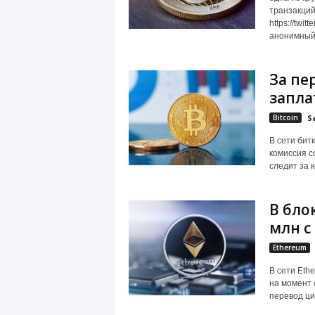
транзакций
https://twi
анонимный 
За пе
запла
Bitcoin
S
В сети бит
комиссия с
следит за к
В бло
млн с
Ethereum
В сети Eth
на момент 
перевод ци