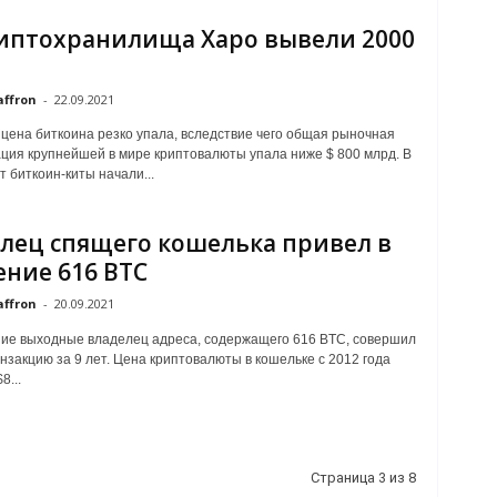
иптохранилища Xapo вывели 2000
affron
-
22.09.2021
 цена биткоина резко упала, вследствие чего общая рыночная
ция крупнейшей в мире криптовалюты упала ниже $ 800 млрд. В
т биткоин-киты начали...
лец спящего кошелька привел в
ние 616 BTC
affron
-
20.09.2021
ие выходные владелец адреса, содержащего 616 BTC, совершил
нзакцию за 9 лет. Цена криптовалюты в кошельке с 2012 года
8...
Страница 3 из 8