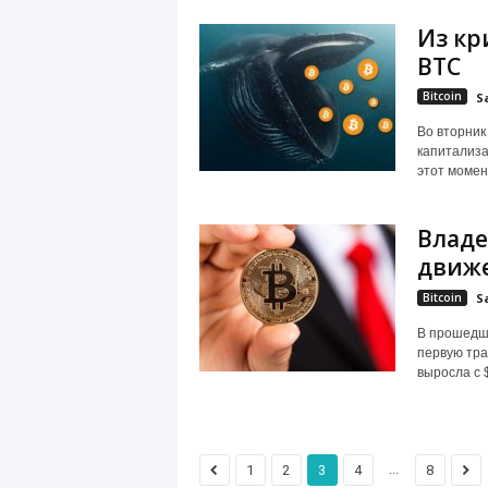
Из кр
BTC
Bitcoin
S
Во вторник
капитализа
этот момен
Владе
движе
Bitcoin
S
В прошедш
первую тра
выросла с $
...
1
2
3
4
8