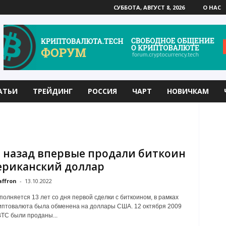
СУББОТА, АВГУСТ 8, 2026
О НАС
АТЬИ
ТРЕЙДИНГ
РОССИЯ
ЧАРТ
НОВИЧКАМ
т назад впервые продали биткоин
ериканский доллар
affron
-
13.10.2022
полняется 13 лет со дня первой сделки с биткоином, в рамках
иптовалюта была обменена на доллары США. 12 октября 2009
BTC были проданы...