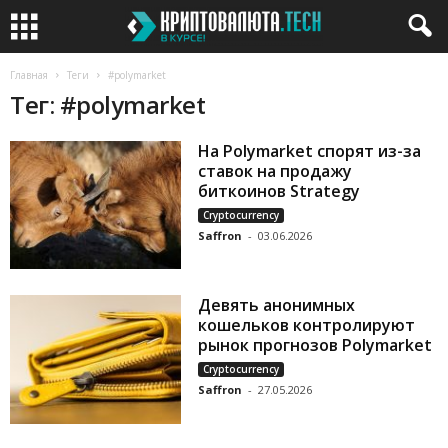
Главная
Теги
#polymarket
Тег: #polymarket
На Polymarket спорят из-за
ставок на продажу
биткоинов Strategy
Cryptocurrency
Saffron
-
03.06.2026
Девять анонимных
кошельков контролируют
рынок прогнозов Polymarket
Cryptocurrency
Saffron
-
27.05.2026