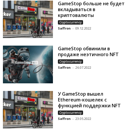
GameStop больше не будет
вкладываться в
криптовалюты
Cryptocurrency
Saffron
-
09.12.2022
GameStop обвинили в
продаже неэтичного NFT
Cryptocurrency
Saffron
-
26.07.2022
У GameStop вышел
Ethereum-кошелек с
функцией поддержки NFT
Cryptocurrency
Saffron
-
23.05.2022