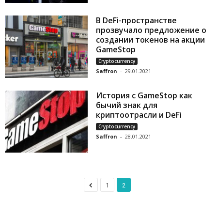
В DeFi-пространстве
прозвучало предложение о
создании токенов на акции
GameStop
Cryptocurrency
Saffron
-
29.01.2021
История с GameStop как
бычий знак для
криптоотрасли и DeFi
Cryptocurrency
Saffron
-
28.01.2021
1
2