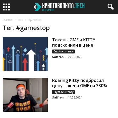
Главная
Теги
#gamestop
Тег: #gamestop
Токены GME и KITTY
подскочили в цене
Cryptocurrency
Saffron
-
29.05.2024
Roaring Kitty подбросил
цену токена GME на 330%
Cryptocurrency
Saffron
-
14.05.2024