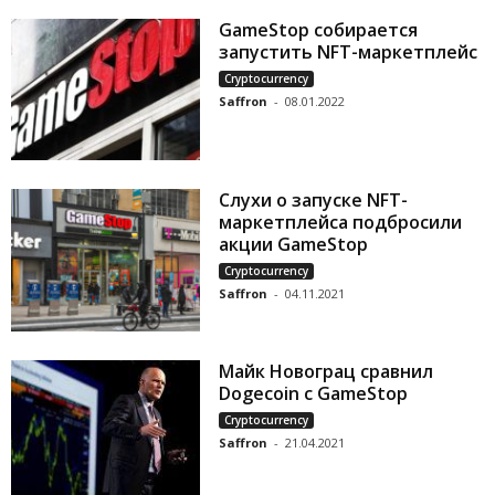
GameStop собирается
запустить NFT-маркетплейс
Cryptocurrency
Saffron
-
08.01.2022
Слухи о запуске NFT-
маркетплейса подбросили
акции GameStop
Cryptocurrency
Saffron
-
04.11.2021
Майк Новограц сравнил
Dogecoin с GameStop
Cryptocurrency
Saffron
-
21.04.2021