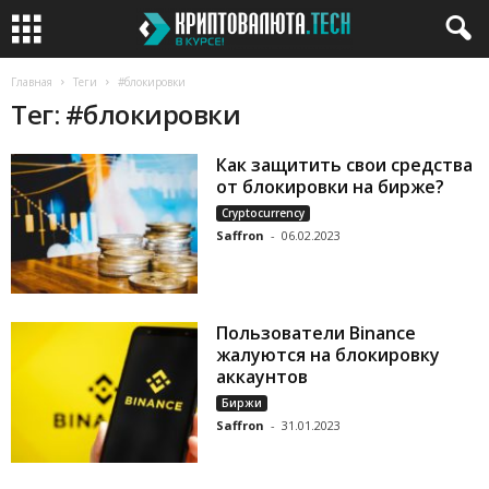
Главная
Теги
#блокировки
Тег: #блокировки
Как защитить свои средства
от блокировки на бирже?
Cryptocurrency
Saffron
-
06.02.2023
Пользователи Binance
жалуются на блокировку
аккаунтов
Биржи
Saffron
-
31.01.2023