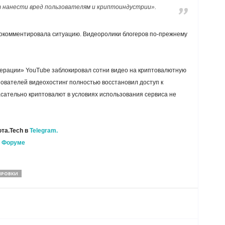
нанести вред пользователям и криптоиндустрии».
рокомментировала ситуацию. Видеоролики блогеров по-прежнему
дерации» YouTube заблокировал сотни видео на криптовалютную
ователей видеохостинг полностью восстановил доступ к
касательно криптовалют в условиях использования сервиса не
та.Tech в
Telegram.
а
Форуме
ИРОВКИ