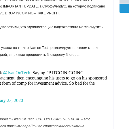
ing IMPORTANT UPDATE, а CryptoWendyO, на которую подписано
SIVE DROP INCOMING – TAKE PROFIT.
едположили, что администрацию видеохостинга могла смутить
казал на то, что Ivan on Tech рекламирует на своем канале
ей, и призвал продолжить блокировку блогера:
ck
@IvanOnTech
. Saying “BITCOIN GOING
tement, then encouraging his users to go on his sponsored
t form of comp for investment advice. So bad for the
ary 23, 2020
ровать Ivan On Tech. BITCOIN GOING VERTICAL – это
его призывы перейти по спонсорским ссылкам на