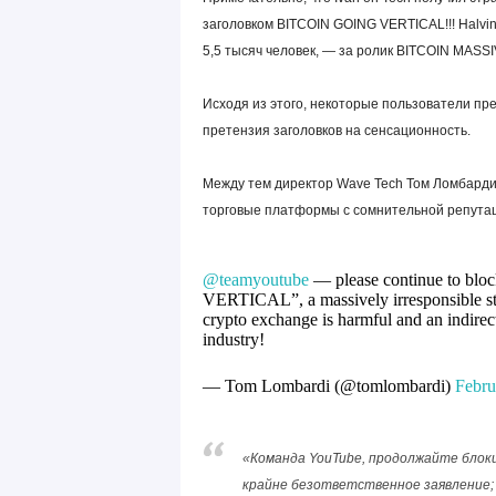
заголовком BITCOIN GOING VERTICAL!!! Halv
5,5 тысяч человек, — за ролик BITCOIN MAS
Исходя из этого, некоторые пользователи пр
претензия заголовков на сенсационность.
Между тем директор Wave Tech Том Ломбарди у
торговые платформы с сомнительной репутаци
@teamyoutube
— please continue to blo
VERTICAL”, a massively irresponsible sta
crypto exchange is harmful and an indirec
industry!
— Tom Lombardi (@tomlombardi)
Febru
«Команда YouTube, продолжайте блоки
крайне безответственное заявление; 