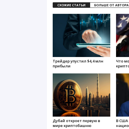
СХОЖИЕ СТАТЬИ
БОЛЬШЕ ОТ АВТОРА
Трейдер упустил $4,4 млн
Что м
прибыли
крипт
Дубай откроет первую в
В США
мире криптобашню
нацио