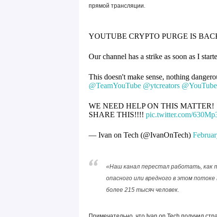
прямой трансляции.
YOUTUBE CRYPTO PURGE IS BACK
Our channel has a strike as soon as I start
This doesn't make sense, nothing dangerou
@TeamYouTube
@ytcreators
@YouTube
WE NEED HELP ON THIS MATTER!
SHARE THIS!!!!
pic.twitter.com/630Mp
— Ivan on Tech (@IvanOnTech)
Februar
«Наш канал перестал работать, как т
опасного или вредного в этом потоке 
более 215 тысяч человек.
Примечательно, что Ivan on Tech получил стр