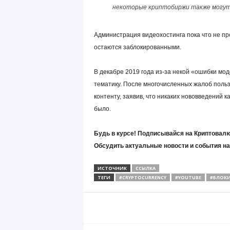
некоторые криптобиржи также могут 
Администрация видеохостинга пока что не п
остаются заблокированными.
В декабре 2019 года из-за некой «ошибки мо
тематику. После многочисленных жалоб польз
контенту, заявив, что никаких нововведений 
было.
Будь в курсе! Подписывайся на Криптовалю
Обсудить актуальные новости и события н
ИСТОЧНИК
ССЫЛКА
ТЕГИ
#CRYPTOCURRENCY
#YOUTUBE
#БЛОК