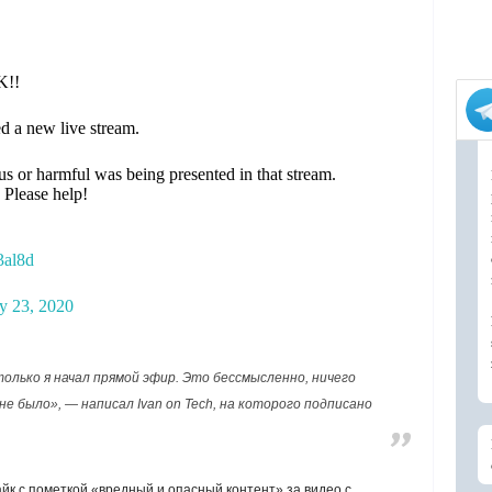
!!
ed a new live stream.
s or harmful was being presented in that stream.
Please help!
3al8d
y 23, 2020
олько я начал прямой эфир. Это бессмысленно, ничего
не было», — написал Ivan on Tech, на которого подписано
айк с пометкой «вредный и опасный контент» за видео с