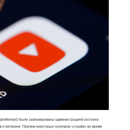
CryptoWendyO были заблокированы администрацией хостинга
 о биткоине. Причем некоторые получили «страйк» во время