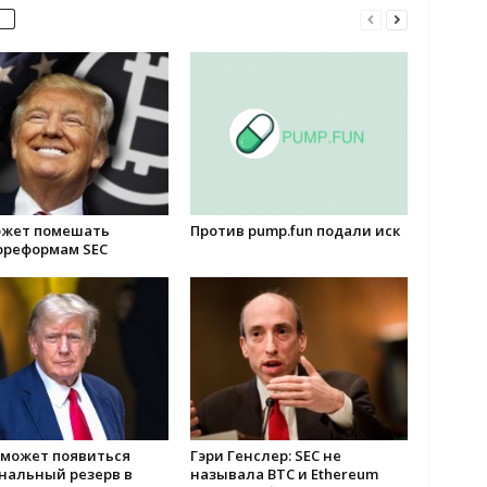
ожет помешать
Против pump.fun подали иск
ореформам SEC
 может появиться
Гэри Генслер: SEC не
нальный резерв в
называла BTC и Ethereum