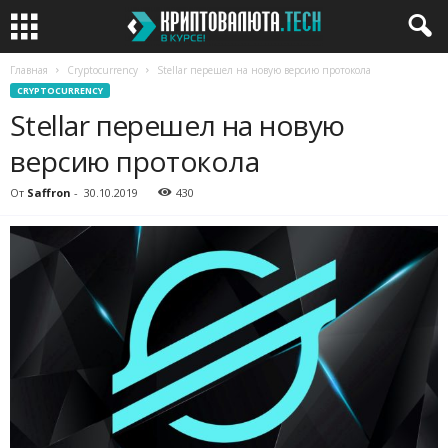
Главная
Cryptocurrency
Stellar перешел на новую версию протокола
CRYPTOCURRENCY
Stellar перешел на новую
версию протокола
От
Saffron
-
30.10.2019
430