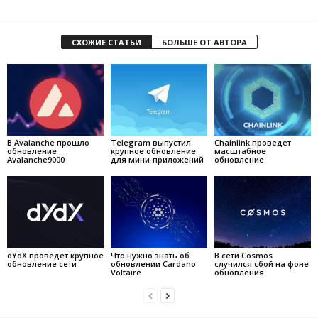
СХОЖИЕ СТАТЬИ
БОЛЬШЕ ОТ АВТОРА
В Avalanche прошло
Telegram выпустил
Chainlink проведет
обновление
крупное обновление
масштабное
Avalanche9000
для мини-приложений
обновление
dYdX проведет крупное
Что нужно знать об
В сети Cosmos
обновление сети
обновлении Cardano
случился сбой на фоне
Voltaire
обновления