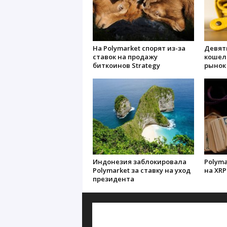
На Polymarket спорят из-за
Девят
ставок на продажу
кошел
биткоинов Strategy
рынок 
Индонезия заблокировала
Polyma
Polymarket за ставку на уход
на XRP
президента