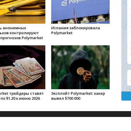
ь анонимных
Испания заблокировала
ьков контролируют
Polymarket
прогнозов Polymarket
rket трейдеры ставят
Эксплойт Polymarket: хакер
 по $1.20 к июню 2026
вывел $700 000