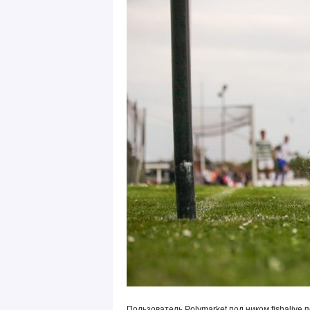
Пользователь Polymarket под ником fishalive 