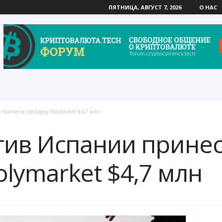
ПЯТНИЦА, АВГУСТ 7, 2026
О НАС
 принесла трейдеру Polymarket $4,7 млн
тив Испании прине
lymarket $4,7 млн