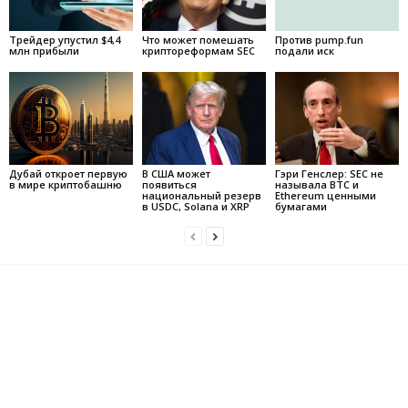
Трейдер упустил $4,4
Что может помешать
Против pump.fun
млн прибыли
криптореформам SEC
подали иск
Дубай откроет первую
В США может
Гэри Генслер: SEC не
в мире криптобашню
появиться
называла BTC и
национальный резерв
Ethereum ценными
в USDC, Solana и XRP
бумагами