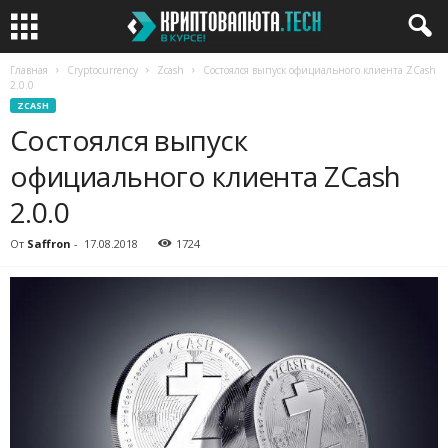
Главная
Cryptocurrency
Zcash
Состоялся выпуск официального клиента ZCash
2.0.0
ZCASH
Состоялся выпуск
официального клиента ZCash
2.0.0
От
Saffron
-
17.08.2018
1724