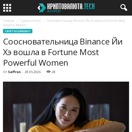
Главная
Cryptocurrency
Соосновательница Binance Йи Хэ вошла в Fortune Most
Powerful Women
CRYPTOCURRENCY
Соосновательница Binance Йи
Хэ вошла в Fortune Most
Powerful Women
От
Saffron
-
28.05.2026
28