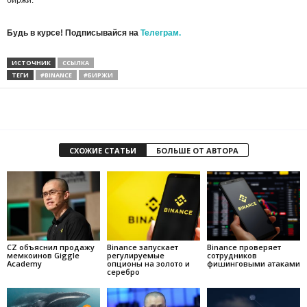
Будь в курсе! Подписывайся на
Телеграм.
ИСТОЧНИК
ССЫЛКА
ТЕГИ
#BINANCE
#БИРЖИ
СХОЖИЕ СТАТЬИ
БОЛЬШЕ ОТ АВТОРА
CZ объяснил продажу
Binance запускает
Binance проверяет
мемкоинов Giggle
регулируемые
сотрудников
Academy
опционы на золото и
фишинговыми атаками
серебро