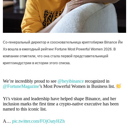
Со-генеральный директор и соосновательница криптобиржи Binance Йи
Хэ вошла в ежегодный рейтинг Fortune Most Powerful Women 2026. В
компании отметили, что она стала первой представительницей
криптоиндустрии в истории этого списка.
We’re incredibly proud to see
@heyibinance
recognized in
@FortuneMagazine
’s Most Powerful Women in Business list.
Yi’s vision and leadership have helped shape Binance, and her
inclusion marks the first time a crypto-native executive has been
named to this iconic list.
A…
pic.twitter.com/FOjOatyHZh