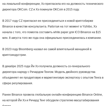
на локальной конференции, Хэ пригласила его на должность технического
директора OKCoin. CZ и Хэ покинули OKCoin в 2015 году.
В 2017 году CZ пригласил ее присоединиться к новой криптобирже
Binance в качестве консультанта. Работая на тот момент в Yizhibo, Хэ
начала с того, что помогла составить white paper для ICO Binance на $15
млн. 8 августа того же года она официально присоединилась к компании.
В 2023 году Bloomberg назвал ее самой влиятельной женщиной в
криптоиндустрии.
В декабре 2025 года Йи Хэ получила должность со-генерального
директора наряду с Ричардом Тенгом. Модель двойного руководства
объединяет ее продуктовую и маркетинговую экспертизу с опытом Тенга в
сфере регулирования.
Ранее Binance провела глобальную онлайн-конференцию Binance Online,
на которой Йи Хэ и Ричард Тенг обсудили стратегию масштабирования
биржи.