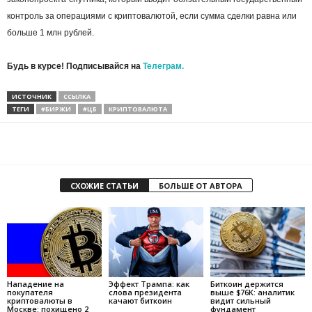
контроль за операциями с криптовалютой, если сумма сделки равна или
больше 1 млн рублей.
Будь в курсе! Подписывайся на
Телеграм.
ИСТОЧНИК
ССЫЛКА
ТЕГИ
#БИРЖИ
#ЦБ
КРИПТОВАЛЮТА
СХОЖИЕ СТАТЬИ
БОЛЬШЕ ОТ АВТОРА
Нападение на
Эффект Трампа: как
Биткоин держится
покупателя
слова президента
выше $76K: аналитик
криптовалюты в
качают биткоин
видит сильный
Москве: похищено 2
фундамент