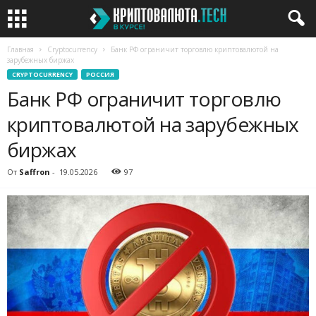
Главная
Cryptocurrency
Банк РФ ограничит торговлю криптовалютой на
зарубежных биржах
CRYPTOCURRENCY
РОССИЯ
Банк РФ ограничит торговлю
криптовалютой на зарубежных
биржах
От
Saffron
-
19.05.2026
97