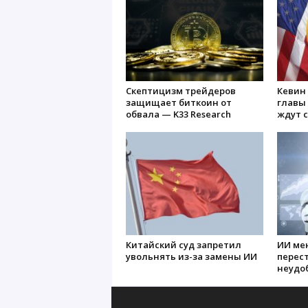
Скептицизм трейдеров
Кевин
защищает биткоин от
главы 
обвала — K33 Research
ждут 
Китайский суд запретил
ИИ мен
увольнять из-за замены ИИ
перес
неудо