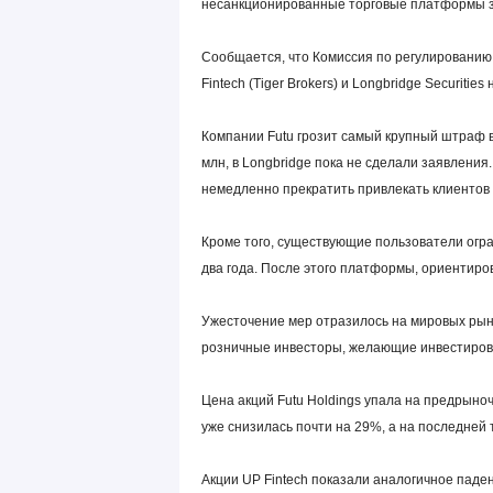
несанкционированные торговые платформы з
Сообщается, что Комиссия по регулированию
Fintech (Tiger Brokers) и Longbridge Securiti
Компании Futu грозит самый крупный штраф в
млн, в Longbridge пока не сделали заявлени
немедленно прекратить привлекать клиентов и
Кроме того, существующие пользователи огр
два года. После этого платформы, ориентир
Ужесточение мер отразилось на мировых рынк
розничные инвесторы, желающие инвестирова
Цена акций Futu Holdings упала на предрыно
уже снизилась почти на 29%, а на последней 
Акции UP Fintech показали аналогичное паде