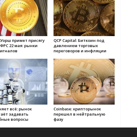
 Уорш примет присягу
QCP Capital: Биткоин под
ФРС 22 мая: рынки
давлением торговых
сигналов
переговоров и инфляции
яет всё: рынок
Coinbase: крипторынок
таёт задавать
перешел в нейтральную
бные вопросы
фазу