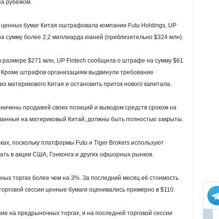
а рубежом.
 ценных бумаг Китая оштрафовала компании Futu Holdings, UP
es на сумму более 2,2 миллиарда юаней (приблизительно $324 млн).
 размере $271 млн, UP Fintech сообщила о штрафе на сумму $61
я. Кроме штрафов организациям выдвинули требование
з материкового Китая и остановить приток нового капитала.
аничены продажей своих позиций и выводом средств сроком на
ованные на материковый Китай, должны быть полностью закрыты.
ах, поскольку платформы Futu и Tiger Brokers используют
ть в акции США, Гонконга и других офшорных рынков.
чных торгах более чем на 3%. За последний месяц её стоимость
торговой сессии ценные бумаги оценивались примерно в $110.
ние на предрыночных торгах, и на последней торговой сессии