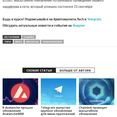
EOSIO. Масштабное обновление потребовало проведения первого
хардфорка в сети, который успешно состоялся 23 сентября.
Будь в курсе! Подписывайся на Криптовалюта.Tech в
Telegram.
Обсудить актуальные новости и события на
Форуме
ИСТОЧНИК
ССЫЛКА
ТЕГИ
#EOS
#EOSIO20
#ОБНОВЛЕНИЕ
СХОЖИЕ СТАТЬИ
БОЛЬШЕ ОТ АВТОРА
В Avalanche прошло
Telegram выпустил
Chainlink проведет
обновление
крупное обновление
масштабное
Avalanche9000
для мини-приложений
обновление