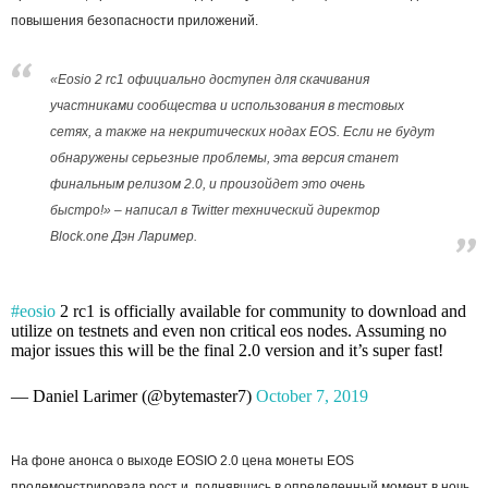
повышения безопасности приложений.
«Eosio 2 rc1 официально доступен для скачивания
участниками сообщества и использования в тестовых
сетях, а также на некритических нодах EOS. Если не будут
обнаружены серьезные проблемы, эта версия станет
финальным релизом 2.0, и произойдет это очень
быстро!» – написал в Twitter технический директор
Block.one Дэн Лаример.
#eosio
2 rc1 is officially available for community to download and
utilize on testnets and even non critical eos nodes. Assuming no
major issues this will be the final 2.0 version and it’s super fast!
— Daniel Larimer (@bytemaster7)
October 7, 2019
На фоне анонса о выходе EOSIO 2.0 цена монеты EOS
продемонстрировала рост и, поднявшись в определенный момент в ночь