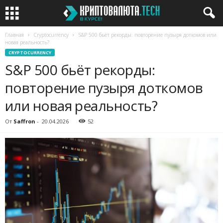
Главная
Cryptocurrency
S&P 500 бьёт рекорды: повторение пузыря доткомов или
новая реальность?
CRYPTOCURRENCY
S&P 500 бьёт рекорды:
повторение пузыря доткомов
или новая реальность?
От
Saffron
-
20.04.2026
52