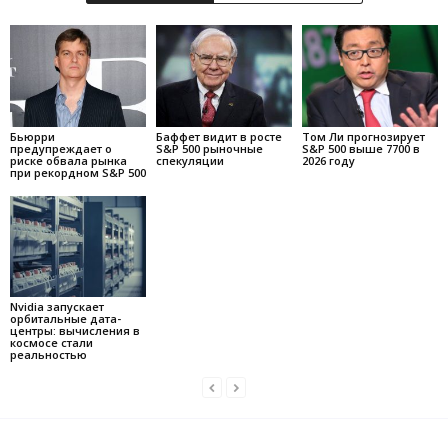
Бьюрри
Баффет видит в росте
Том Ли прогнозирует
предупреждает о
S&P 500 рыночные
S&P 500 выше 7700 в
риске обвала рынка
спекуляции
2026 году
при рекордном S&P 500
Nvidia запускает
орбитальные дата-
центры: вычисления в
космосе стали
реальностью