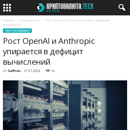
Главная
Cryptocurrency
Рост OpenAI и Anthropic упирается в дефицит
вычислений
CRYPTOCURRENCY
Рост OpenAI и Anthropic
упирается в дефицит
вычислений
От
Saffron
-
07.07.2026
16