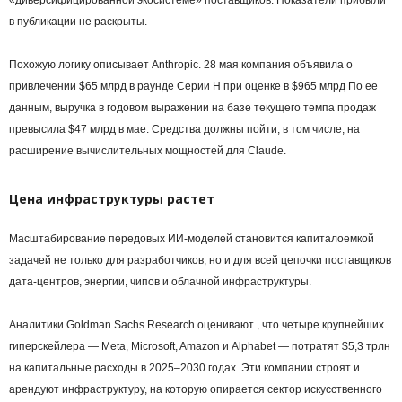
«диверсифицированной экосистеме» поставщиков. Показатели прибыли
в публикации не раскрыты.
Похожую логику описывает Anthropic. 28 мая компания объявила о
привлечении $65 млрд в раунде Серии H при оценке в $965 млрд По ее
данным, выручка в годовом выражении на базе текущего темпа продаж
превысила $47 млрд в мае. Средства должны пойти, в том числе, на
расширение вычислительных мощностей для Claude.
Цена инфраструктуры растет
Масштабирование передовых ИИ-моделей становится капиталоемкой
задачей не только для разработчиков, но и для всей цепочки поставщиков
дата-центров, энергии, чипов и облачной инфраструктуры.
Аналитики Goldman Sachs Research оценивают , что четыре крупнейших
гиперскейлера — Meta, Microsoft, Amazon и Alphabet — потратят $5,3 трлн
на капитальные расходы в 2025–2030 годах. Эти компании строят и
арендуют инфраструктуру, на которую опирается сектор искусственного