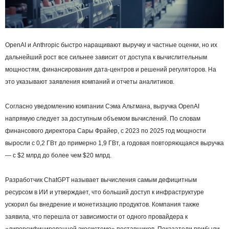
OpenAI и Anthropic быстро наращивают выручку и частные оценки, но их
дальнейший рост все сильнее зависит от доступа к вычислительным
мощностям, финансирования дата-центров и решений регуляторов. На
это указывают заявления компаний и отчеты аналитиков.
Согласно уведомлению компании Сэма Альтмана, выручка OpenAI
напрямую следует за доступным объемом вычислений. По словам
финансового директора Сары Фрайер, с 2023 по 2025 год мощности
выросли с 0,2 ГВт до примерно 1,9 ГВт, а годовая повторяющаяся выручка
— с $2 млрд до более чем $20 млрд.
Разработчик ChatGPT называет вычисления самым дефицитным
ресурсом в ИИ и утверждает, что больший доступ к инфраструктуре
ускорил бы внедрение и монетизацию продуктов. Компания также
заявила, что перешла от зависимости от одного провайдера к