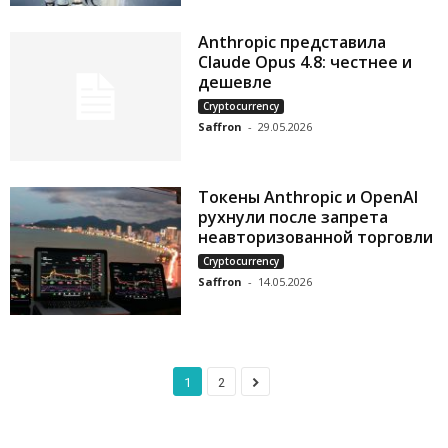
Anthropic представила
Claude Opus 4.8: честнее и
дешевле
Cryptocurrency
Saffron
-
29.05.2026
Токены Anthropic и OpenAI
рухнули после запрета
неавторизованной торговли
Cryptocurrency
Saffron
-
14.05.2026
1
2