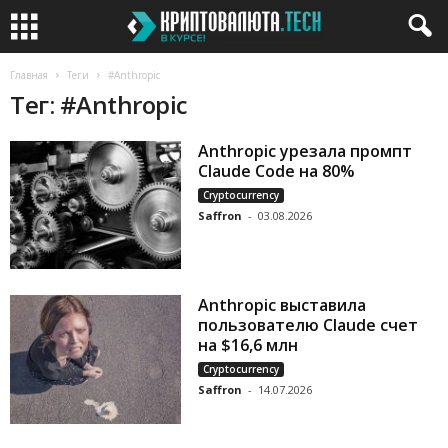
Главная
Теги
#Anthropic
Тег: #Anthropic
Anthropic урезала промпт
Claude Code на 80%
Cryptocurrency
Saffron
-
03.08.2026
Anthropic выставила
пользователю Claude счет
на $16,6 млн
Cryptocurrency
Saffron
-
14.07.2026