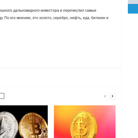
ешного дальновидного инвестора и перечислил самые
. По его мнению, это золото, серебро, нефть, еда, биткоин и