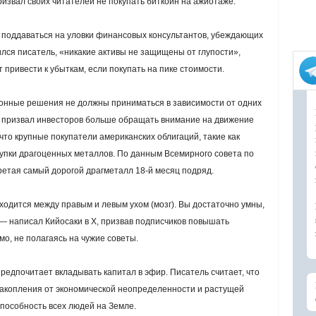
ризвал своих читателей не покупать биткоин на ажиотаже.
е поддаваться на уловки финансовых консультантов, убеждающих
ился писатель, «никакие активы не защищены от глупости»,
 привести к убыткам, если покупать на пике стоимости.
онные решения не должны приниматься в зависимости от одних
и призвал инвесторов больше обращать внимание на движение
что крупные покупатели американских облигаций, такие как
купки драгоценных металлов. По данным Всемирного совета по
бретая самый дорогой драгметалл 18-й месяц подряд.
ходится между правым и левым ухом (мозг). Вы достаточно умны,
 — написал Кийосаки в Х, призвав подписчиков повышать
о, не полагаясь на чужие советы.
редпочитает вкладывать капитал в эфир. Писатель считает, что
акопления от экономической неопределенности и растущей
пособность всех людей на Земле.