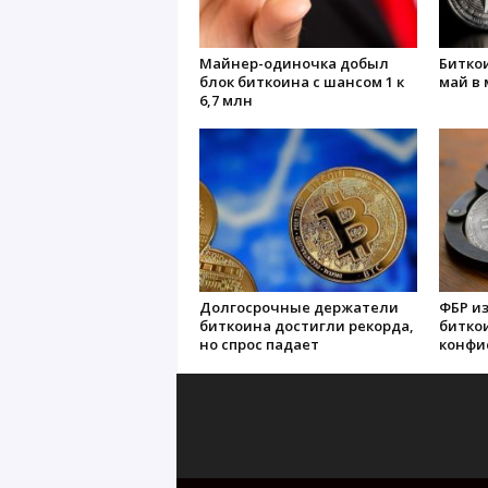
Майнер-одиночка добыл
Биткои
блок биткоина с шансом 1 к
май в 
6,7 млн
Долгосрочные держатели
ФБР из
биткоина достигли рекорда,
битко
но спрос падает
конфи