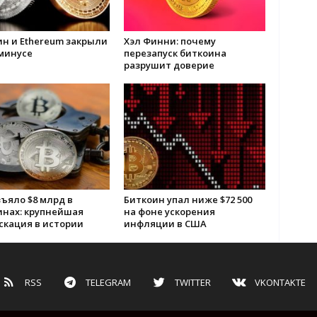
н и Ethereum закрыли
Хэл Финни: почему
минусе
перезапуск биткоина
разрушит доверие
ъяло $8 млрд в
Биткоин упал ниже $72 500
инах: крупнейшая
на фоне ускорения
скация в истории
инфляции в США
RSS
TELEGRAM
TWITTER
VKONTAKTE