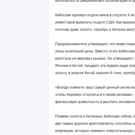
безопасности американских гособлигаций и п
Кийосаки призвал подписчиков в соцсети Х н
инвесторов выкупать госдолг США. Как выраз
поэтому даже золото, серебро и биткоин могут
Предприниматель утверждает, что инвестици
лишь колебаний цены. Вместо этого Кийосак
капитала на мировых рынках. Он утверждает, 
Япония и Китай, продают эти бумаги ради по
золоту, в апреле Китай закупил 8 тонн, прио
«Всегда помните: ваш самый ценный актив на
чтобы бережно относиться к своим активам»,
финансовую грамотность и мыслить независим
Помимо золота и биткоина, Кийосаки сейчас п
две самые дорогие криптовалюты способны н
инфляции, которые снижают покупательную с