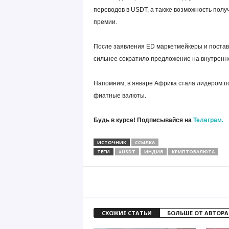
переводов в USDT, а также возможность полу
премии.
После заявления ED маркетмейкеры и постав
сильнее сократило предложение на внутренне
Напомним, в январе Африка стала лидером п
фиатные валюты.
Будь в курсе! Подписывайся на
Телеграм.
ИСТОЧНИК
ССЫЛКА
ТЕГИ
#USDT
ИНДИЯ
КРИПТОВАЛЮТА
СХОЖИЕ СТАТЬИ
БОЛЬШЕ ОТ АВТОРА