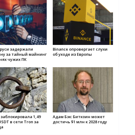
аруси задержали
Binance опровергает слухи
ну за тайный майнинг
об уходе из Европы
нях чужих ПК
 заблокировала 1,49
Адам Бэк: Биткоин может
SDT в сети Tron за
достичь $1 млн к 2028 году
да