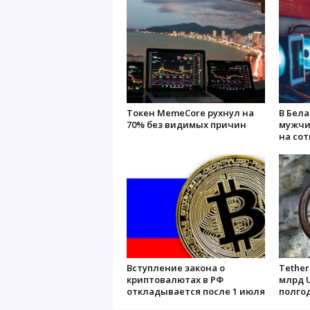
Токен MemeCore рухнул на
В Бел
70% без видимых причин
мужчи
на сот
Вступление закона о
Tether
криптовалютах в РФ
млрд U
откладывается после 1 июля
полго