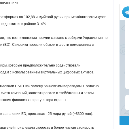
98805031273
латформах по 102,88 индийской рупии при межбанковском курсе
ене держится в районе 3–4%.
ло, что возникновении премии связано с рейдами Управления по
 (ED). Силовики провели обыски в шести помещениях в
фирм, которые предположительно содействовали
одам с использованием виртуальных цифровых активов.
льзовали USDT как замену банковским переводам. Согласно
 счета компаний, конвертировали в стейблкоины и затем
ования финансового регулятора страны.
в заявлении ED, превышает 25 млрд рупий (~$300 млн).
ователей привлекали скорость и более низкая стоимость