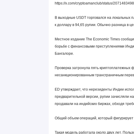
https://x.com/cryptoamanclub/status/20714834
В выходные USDT торговался на локальных п
к доллару в 94,65 рупии. Обычно разница в ц
Местное издание The Economic Times сообщи
борьбе с финансовыми преступлениями Индии
Бангалоре.
Проверка затронула пять криптоплатежных 
несанкционированным трансграничным перев
ED утверждает, что нерезиденты Индии испо
предварительной версии, рупии зачисляли на
продавали на индийских биржах, обходя треб
Общий объем операций, который фигурирует 
Такая модель работала около двух лет. Польз