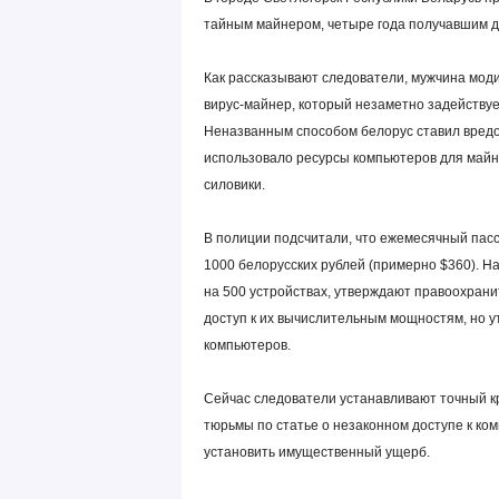
тайным майнером, четыре года получавшим д
Как рассказывают следователи, мужчина мо
вирус‑майнер, который незаметно задейству
Неназванным способом белорус ставил вредо
использовало ресурсы компьютеров для майн
силовики.
В полиции подсчитали, что ежемесячный пасс
1000 белорусских рублей (примерно $360). 
на 500 устройствах, утверждают правоохрани
доступ к их вычислительным мощностям, но у
компьютеров.
Сейчас следователи устанавливают точный к
тюрьмы по статье о незаконном доступе к ко
установить имущественный ущерб.