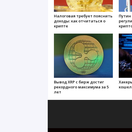
Налоговая требует пояснить
Путин 
доходы: как отчитаться о
регул
крипте
крипт
Вывод XRP с бирж достиг
Хакеры
рекордного максимума за 5
кошел
лет