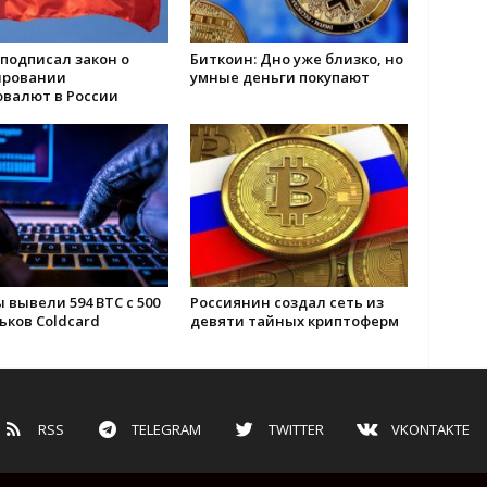
подписал закон о
Биткоин: Дно уже близко, но
ировании
умные деньги покупают
овалют в России
 вывели 594 BTC с 500
Россиянин создал сеть из
ьков Coldcard
девяти тайных криптоферм
RSS
TELEGRAM
TWITTER
VKONTAKTE