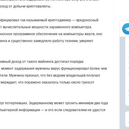
оход от добычи криптовалюты.
дифицировал так называемый криптоджекер — вредоносный
ет вычислительные мощности зараженного компьютера.
носное программное обеспечение на компьютеры жертв, оно
инга и существенно замедляло работу техники, уверяют
ивный доход от такого майнинга достигал порядка
На момент задержания мужчины вирус функционировал более чем
тели. Мужчина признал, что без ведома владельцев получал
тверждает, что поражено оказалось только около трехсот
руг потерпевших. Задержанному может грозить минимум два года
мпьютерной информации — и это если следователям не удастся