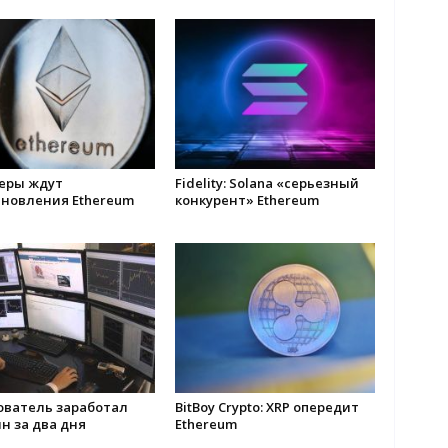
еры ждут
Fidelity: Solana «серьезный
ановления Ethereum
конкурент» Ethereum
ователь заработал
BitBoy Crypto: XRP опередит
лн за два дня
Ethereum