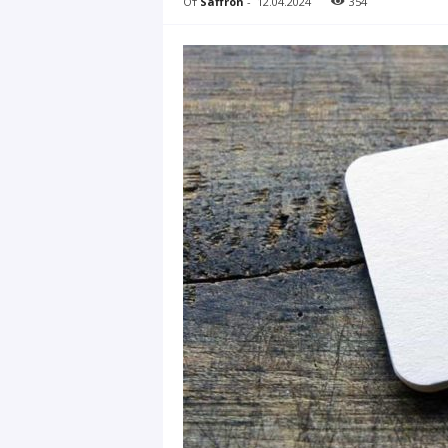
От
Saffron
-
12.04.2024
354