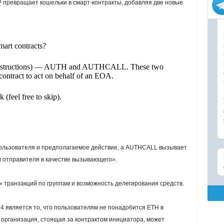
P превращает кошельки в смарт-контракты, добавляя две новые
art contracts?
 instructions) — AUTH and AUTHCALL. These two
ontract to act on behalf of an EOA.
(feel free to skip).
ользователя и предполагаемое действие, а AUTHCALL вызывает
м отправителя в качестве вызывающего».
 транзакций по группам и возможность делегирования средств.
 является то, что пользователям не понадобится ETH в
у организация, стоящая за контрактом инициатора, может