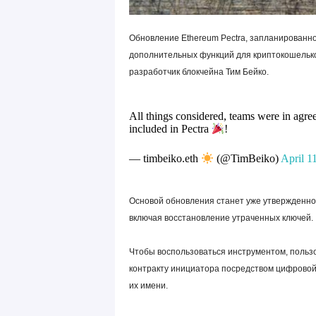
Обновление Ethereum Pectra, запланированно
дополнительных функций для криптокошелько
разработчик блокчейна Тим Бейко.
All things considered, teams were in agre
included in Pectra
!
— timbeiko.eth
(@TimBeiko)
April 1
Основой обновления станет уже утвержденн
включая восстановление утраченных ключей.
Чтобы воспользоваться инструментом, польз
контракту инициатора посредством цифровой
их имени.