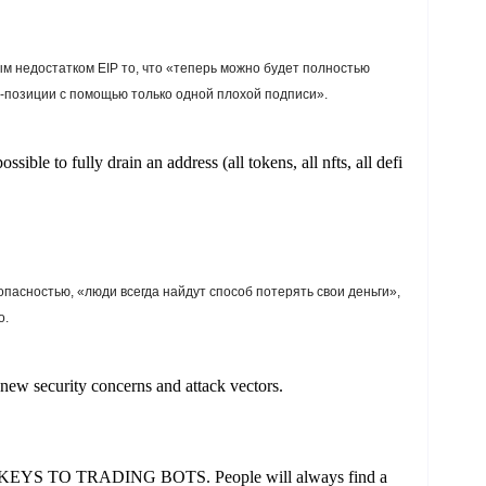
ым недостатком EIP то, что «теперь можно будет полностью
Fi-позиции с помощью только одной плохой подписи».
sible to fully drain an address (all tokens, all nfts, all defi
пасностью, «люди всегда найдут способ потерять свои деньги»,
о.
new security concerns and attack vectors.
 KEYS TO TRADING BOTS. People will always find a