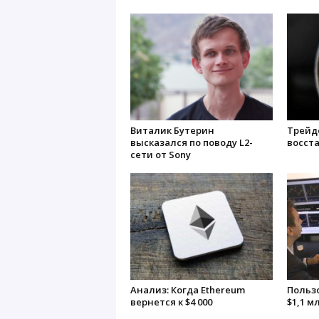
Виталик Бутерин
Трейд
высказался по поводу L2-
восст
сети от Sony
Анализ: Когда Ethereum
Польз
вернется к $4 000
$1,1 м