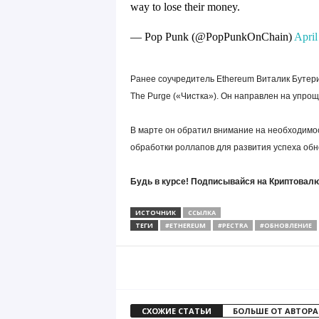
way to lose their money.
— Pop Punk (@PopPunkOnChain)
April
Ранее соучредитель Ethereum Виталик Бутер
The Purge («Чистка»). Он направлен на упрощ
В марте он обратил внимание на необходимо
обработки роллапов для развития успеха об
Будь в курсе! Подписывайся на Криптовалю
ИСТОЧНИК
ССЫЛКА
ТЕГИ
#ETHEREUM
#PECTRA
#ОБНОВЛЕНИЕ
СХОЖИЕ СТАТЬИ
БОЛЬШЕ ОТ АВТОРА