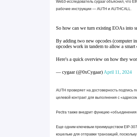
Web3-исследователь cygaar объяснил, что EI
рабочие инструкции — AUTH и AUTHCALL.
So how can we turn existing EOAs into sm
By adding two new opcodes (computer
opcodes work in tandem to allow a smart c
Here's a quick overview on how they work 
— cygaar (@0xCygaar)
April 11, 2024
AUTH проверяет на достоверность подпись п
целевой контракт для выполнения с «адресо
Pectra также внедрит функцию «объединения»
Еще одним ключевым преимуществом EIP-3074
кошельке для отправки транзакций, поскольк