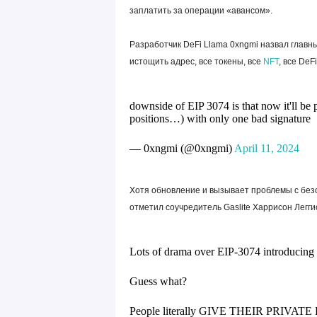
заплатить за операции «авансом».
Разработчик DeFi Llama 0xngmi назвал главн
истощить адрес, все токены, все
NFT
, все De
downside of EIP 3074 is that now it'll be pos
positions…) with only one bad signature
— 0xngmi (@0xngmi)
April 11, 2024
Хотя обновление и вызывает проблемы с безо
отметил соучредитель Gaslite Харрисон Легги
Lots of drama over EIP-3074 introducing 
Guess what?
People literally GIVE THEIR PRIVATE