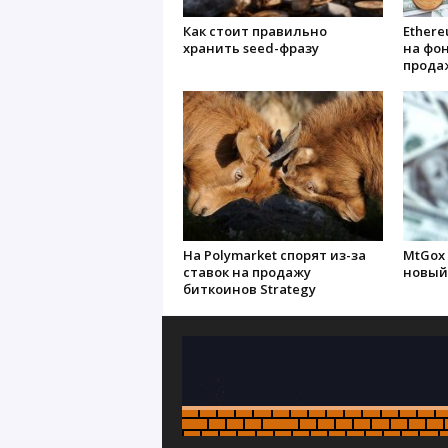
Как стоит правильно
Ethere
хранить seed-фразу
на фон
продаж
На Polymarket спорят из-за
MtGox 
ставок на продажу
новый
биткоинов Strategy