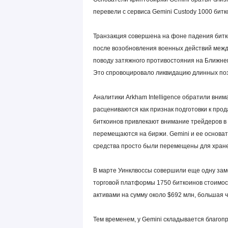
перевели с сервиса Gemini Custody 1000 битк
Транзакция совершена на фоне падения битко
после возобновления военных действий межд
поводу затяжного противостояния на Ближнем
Это спровоцировало ликвидацию длинных поз
Аналитики Arkham Intelligence обратили вни
расцениваются как признак подготовки к пр
биткоинов привлекают внимание трейдеров в 
перемещаются на биржи. Gemini и ее основат
средства просто были перемещены для хране
В марте Уинклвоссы совершили еще одну зам
торговой платформы 1750 биткоинов стоимо
активами на сумму около $692 млн, большая 
Тем временем, у Gemini складывается благоп