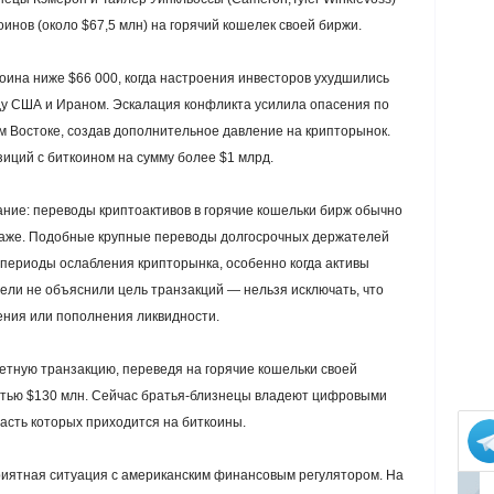
оинов (около $67,5 млн) на горячий кошелек своей биржи.
ина ниже $66 000, когда настроения инвесторов ухудшились
у США и Ираном. Эскалация конфликта усилила опасения по
 Востоке, создав дополнительное давление на крипторынок.
иций с биткоином на сумму более $1 млрд.
мание: переводы криптоактивов в горячие кошельки бирж обычно
одаже. Подобные крупные переводы долгосрочных держателей
периоды ослабления крипторынка, особенно когда активы
ели не объяснили цель транзакций — нельзя исключать, что
ния или пополнения ликвидности.
етную транзакцию, переведя на горячие кошельки своей
стью $130 млн. Сейчас братья-близнецы владеют цифровыми
часть которых приходится на биткоины.
риятная ситуация с американским финансовым регулятором. На