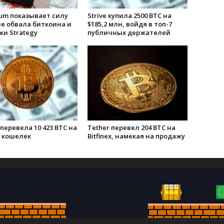
um показывает силу
Strive купила 2500 BTC на
е обвала биткоина и
$185,2 млн, войдя в топ-7
и Strategy
публичных держателей
перевела 10 423 BTC на
Tether перевел 204 BTC на
 кошелек
Bitfinex, намекая на продажу