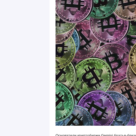
Основатели криптобиржи Gemini братья-близн