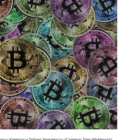
ецы Кэмерон и Тайлер Уинклвоссы (Cameron,Tyler Winklevoss)