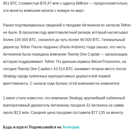
951 BTC стоимостью $70,47 млн с адреса Bitfinex — предположительно,
эти монеты компания купила с января по март.
Ранее подтвержденных сведений о продаже биткоинов из запасов Tether
не было. В прошлом году криптовалютный резерв, который насчитывал
более 100 000 BTC, снизился до чуть более 90 000 BTC. Генеральный
директор Tether Паоло Ардоино (Paolo Ardoino) тогда сказал, что часть
биткоинов была передана компании Twenty One Capital — организации,
которую поддерживает Tether. По данным сервиса BitcoinTreasuries, на
сегодня Twenty One Capital с 43 514 BTC занимает второе место после
Strategy среди публичных корпоративных держателей первой
криптовалюты. С начала года баланс этой компании не изменялся.
1 июня стало известно, что компания Strategy, крупнейший публичный
корпоративный держатель биткоинов, продала 32 биткоина на сумму
около $2,5 млн. Средняя цена продажи составила $77 135 за монету.
Будь в курсе! Подписывайся на
Телеграм.