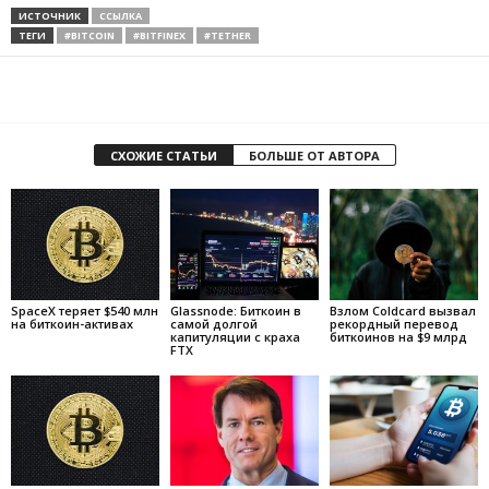
ИСТОЧНИК
ССЫЛКА
ТЕГИ
#BITCOIN
#BITFINEX
#TETHER
СХОЖИЕ СТАТЬИ
БОЛЬШЕ ОТ АВТОРА
SpaceX теряет $540 млн
Glassnode: Биткоин в
Взлом Coldcard вызвал
на биткоин-активах
самой долгой
рекордный перевод
капитуляции с краха
биткоинов на $9 млрд
FTX