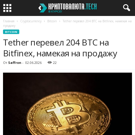
Главная
Cryptocurrency
Bitcoin
Tether перевел 204 BTC на Bitfinex, намекая на
продажу
BITCOIN
Tether перевел 204 BTC на
Bitfinex, намекая на продажу
От
Saffron
-
02.06.2026
22