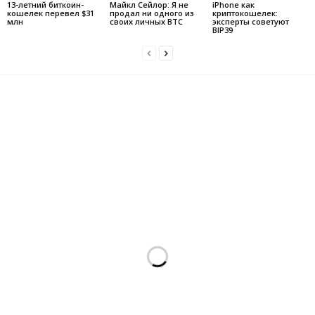
13-летний биткоин-
Майкл Сейлор: Я не
iPhone как
кошелек перевел $31
продал ни одного из
криптокошелек:
млн
своих личных BTC
эксперты советуют
BIP39