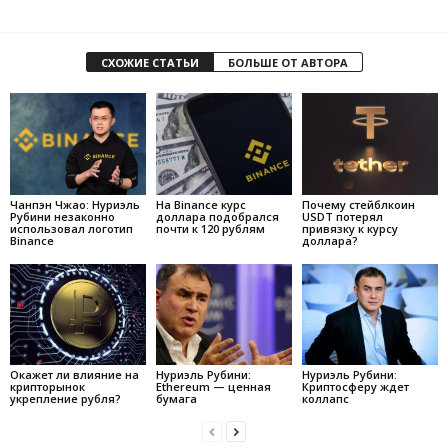
СХОЖИЕ СТАТЬИ
БОЛЬШЕ ОТ АВТОРА
Чанпэн Чжао: Нуриэль
На Binance курс
Почему стейблкоин
Рубини незаконно
доллара подобрался
USDT потерял
использовал логотип
почти к 120 рублям
привязку к курсу
Binance
доллара?
Окажет ли влияние на
Нуриэль Рубини:
Нуриэль Рубини:
крипторынок
Ethereum — ценная
Криптосферу ждет
укрепление рубля?
бумага
коллапс