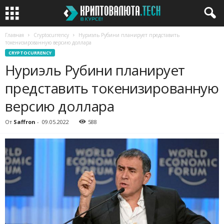
Главная
Cryptocurrency
Нуриэль Рубини планирует представить
токенизированную версию доллара
CRYPTOCURRENCY
Нуриэль Рубини планирует
представить токенизированную
версию доллара
От
Saffron
-
09.05.2022
588