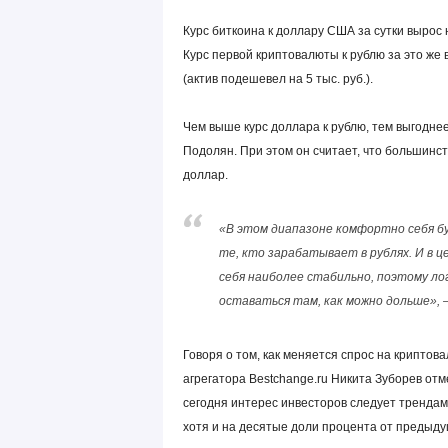
Курс биткоина к доллару США за сутки вырос н
Курс первой криптовалюты к рублю за это же в
(актив подешевел на 5 тыс. руб.).
Чем выше курс доллара к рублю, тем выгодне
Подолян. При этом он считает, что большинств
доллар.
«В этом диапазоне комфортно себя бу
те, кто зарабатывает в рублях. И в ц
себя наиболее стабильно, поэтому лог
оставаться там, как можно дольше», 
Говоря о том, как меняется спрос на криптов
агрегатора Bestchange.ru Никита Зуборев отм
сегодня интерес инвесторов следует трендам,
хотя и на десятые доли процента от предыду