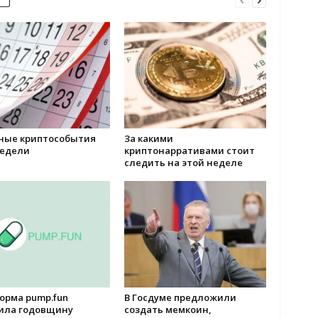
ные криптособытия
За какими
недели
криптонарративами стоит
следить на этой неделе
орма pump.fun
В Госдуме предложили
ила годовщину
создать мемкоин,