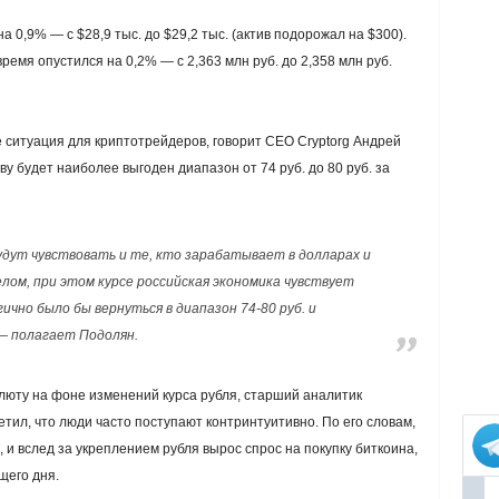
а 0,9% — с $28,9 тыс. до $29,2 тыс. (актив подорожал на $300).
ремя опустился на 0,2% — с 2,363 млн руб. до 2,358 млн руб.
е ситуация для криптотрейдеров, говорит CEO Cryptorg Андрей
у будет наиболее выгоден диапазон от 74 руб. до 80 руб. за
дут чувствовать и те, кто зарабатывает в долларах и
елом, при этом курсе российская экономика чувствует
ично было бы вернуться в диапазон 74-80 руб. и
— полагает Подолян.
алюту на фоне изменений курса рубля, старший аналитик
етил, что люди часто поступают контринтуитивно. По его словам,
 и вслед за укреплением рубля вырос спрос на покупку биткоина,
щего дня.