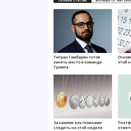
СХОЖИЕ СТАТЬИ
БОЛЬШЕ ОТ АВТОРА
Тигран Гамбарян готов
Основ
занять место в команде
этой 
Трампа
За какими альткоинами
Платф
следить на этой неделе
отмет