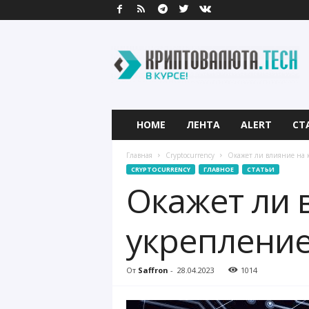
К
р
и
п
т
о
в
HOME
ЛЕНТА
ALERT
СТ
а
л
Главная
Cryptocurrency
Окажет ли влияние на 
ю
CRYPTOCURRENCY
ГЛАВНОЕ
СТАТЬИ
т
Окажет ли 
а
.
T
укрепление
e
c
h
От
Saffron
-
28.04.2023
1014