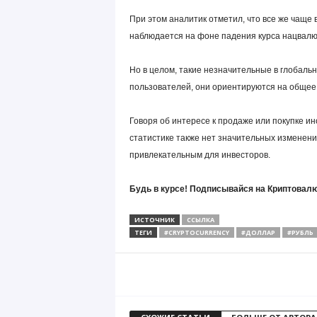
При этом аналитик отметил, что все же чаще 
наблюдается на фоне падения курса нацвалют
Но в целом, такие незначительные в глобаль
пользователей, они ориентируются на общее 
Говоря об интересе к продаже или покупке ин
статистике также нет значительных изменен
привлекательным для инвесторов.
Будь в курсе! Подписывайся на Криптовалю
ИСТОЧНИК
ССЫЛКА
ТЕГИ
#CRYPTOCURRENCY
#ДОЛЛАР
#РУБЛЬ