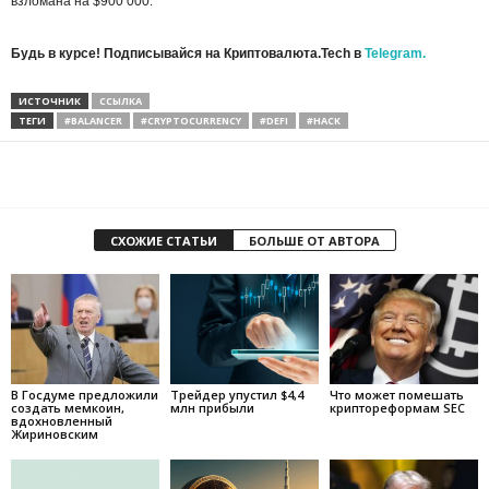
взломана на $900 000.
Будь в курсе! Подписывайся на Криптовалюта.Tech в
Telegram.
ИСТОЧНИК
ССЫЛКА
ТЕГИ
#BALANCER
#CRYPTOCURRENCY
#DEFI
#HACK
СХОЖИЕ СТАТЬИ
БОЛЬШЕ ОТ АВТОРА
В Госдуме предложили
Трейдер упустил $4,4
Что может помешать
создать мемкоин,
млн прибыли
криптореформам SEC
вдохновленный
Жириновским