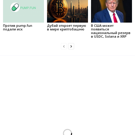
Против pump.fun
Дубай откроет первую
В США может
подали иск
в мире криптобашню
появиться
национальный резерв
в USDC, Solana и XRP