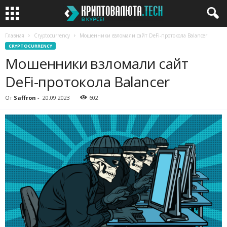
Главная
Cryptocurrency
Мошенники взломали сайт DeFi-протокола Balancer
CRYPTOCURRENCY
Мошенники взломали сайт
DeFi-протокола Balancer
От
Saffron
-
20.09.2023
602