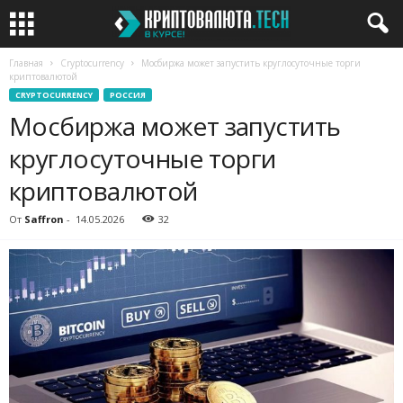
Главная
Cryptocurrency
Мосбиржа может запустить круглосуточные торги
криптовалютой
CRYPTOCURRENCY
РОССИЯ
Мосбиржа может запустить
круглосуточные торги
криптовалютой
От
Saffron
-
14.05.2026
32