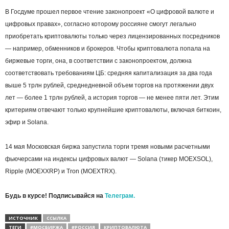
В Госдуме прошел первое чтение законопроект «О цифровой валюте и
цифровых правах», согласно которому россияне смогут легально
приобретать криптовалюты только через лицензированных посредников
— например, обменников и брокеров. Чтобы криптовалюта попала на
биржевые торги, она, в соответствии с законопроектом, должна
соответствовать требованиям ЦБ: средняя капитализация за два года
выше 5 трлн рублей, среднедневной объем торгов на протяжении двух
лет — более 1 трлн рублей, а история торгов — не менее пяти лет. Этим
критериям отвечают только крупнейшие криптовалюты, включая биткоин,
эфир и Solana.
14 мая Московская биржа запустила торги тремя новыми расчетными
фьючерсами на индексы цифровых валют — Solana (тикер MOEXSOL),
Ripple (MOEXXRP) и Tron (MOEXTRX).
Будь в курсе! Подписывайся на
Телеграм.
ИСТОЧНИК
ССЫЛКА
ТЕГИ
#МОСБИРЖА
#РОССИЯ
КРИПТОВАЛЮТА