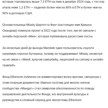
которая торговалась выше 7,3 ETH на пике в декабре 2024 года, с тех пор
упала ниже 1,2 ETH — падение более чем на 80% в ETH и более чем на
90% в долларах США.
Основательница Milady Шарлотта Фанг (настоящее имя Кришна
Охандиар) покинула проект в 2022 году после того, как её связали с
онлайн-персоной «Мия», которая публиковала расистские посты.
За несколько дней до выхода Mandate один пользователь соцсети
напрямую спросил Бутерина, почему он поддерживает Milady, несмотря
на её связи с «Мией, культом самоубийц, лицензией на сэппуку и онлайн-
травлей».
Фонд Ethereum публично не комментировал волну критики, связанную с
этим спорным документом. Именно поэтому для многих членов
сообщества «Мандат» стал символом обеспокоенности по поводу
направления деятельности Фонда, его внутренней культуры и
руководства в сложный период для экосистемы Ethereum.