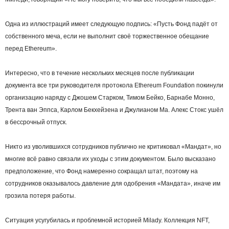
Одна из иллюстраций имеет следующую подпись: «Пусть Фонд падёт от
собственного меча, если не выполнит своё торжественное обещание
перед Ethereum».
Интересно, что в течение нескольких месяцев после публикации
документа все три руководителя протокола Ethereum Foundation покинули
организацию наряду с Джошем Старком, Тимом Бейко, Барнабе Монно,
Трента ван Эппса, Карлом Бекхейзена и Джулианом Ма. Алекс Стокс ушёл
в бессрочный отпуск.
Никто из уволившихся сотрудников публично не критиковал «Мандат», но
многие всё равно связали их уходы с этим документом. Было высказано
предположение, что Фонд намеренно сокращал штат, поэтому на
сотрудников оказывалось давление для одобрения «Мандата», иначе им
грозила потеря работы.
Ситуация усугубилась и проблемной историей Milady. Коллекция NFT,