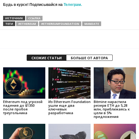
Будь в курсе! Подписывайся на
Телеграм.
ИСТОЧНИК
ССЫЛКА
ТЕГИ
#ETHEREUM
#ETHEREUMFOUNDATION
MANDATE
СХОЖИЕ СТАТЬИ
БОЛЬШЕ ОТ АВТОРА
Ethereum под угрозой
Из Ethereum Foundation
Bitmine нарастила
падения до $1350
ушли еще два
резерв ETH до 5,28
после пробоя
ключевых
млн, приближаясь к
треугольника
разработчика
цели в 5%
предложения