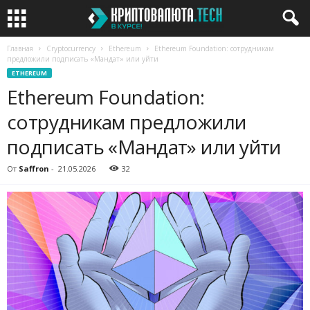
Главная
Cryptocurrency
Ethereum
Ethereum Foundation: сотрудникам
предложили подписать «Мандат» или уйти
ETHEREUM
Ethereum Foundation:
сотрудникам предложили
подписать «Мандат» или уйти
От
Saffron
-
21.05.2026
32