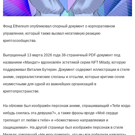
Фонд Ethereum опубликовал спорный документ о корпоративном
управлении, который также вызвал негативную реакцию
криптосообщества.
Выпущенный 13 марта 2026 года 38-страничный PDF-документ под
названием «Мандат» вдохновлён эстетикой серии NFT Milady, которую
поддерживал Виталик Бутерин. Документ содержит иллюстрации в стиле
аниме, сюрреалистические слоганы и отсылки, которые критики сочли
неуместными для одной из важнейших организаций в
криптопространстве.
На обложке был изображён персонаж аниме, спрашивающий «Тебе когда-
нибудь снилась эта девушка?», а также фразы вроде «Моё сердце
трепещет от любви к тебе» и «божественно направляемая и
защищаемая». На другой странице был изображён персонаж в стиле
Миледи, говорящий «Не могу поверить, что мы все победили навсегда».