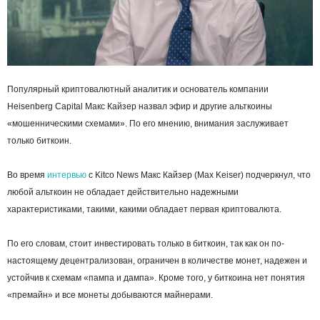
Популярный криптовалютный аналитик и основатель компании
Heisenberg Capital Макс Кайзер назвал эфир и другие альткоины
«мошенническими схемами». По его мнению, внимания заслуживает
только биткоин.
Во время
интервью
с Kitco News Макс Кайзер (Max Keiser) подчеркнул, что
любой альткоин не обладает действительно надежными
характеристиками, такими, какими обладает первая криптовалюта.
По его словам, стоит инвестировать только в биткоин, так как он по-
настоящему децентрализован, ограничен в количестве монет, надежен и
устойчив к схемам «пампа и дампа». Кроме того, у биткоина нет понятия
«премайн» и все монеты добываются майнерами.