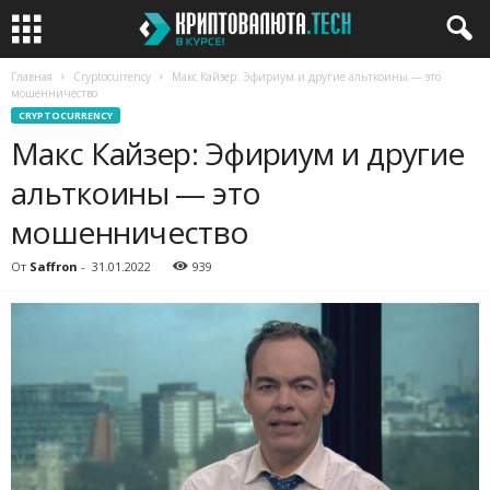
Главная
Cryptocurrency
Макс Кайзер: Эфириум и другие альткоины — это
мошенничество
CRYPTOCURRENCY
Макс Кайзер: Эфириум и другие
альткоины — это
мошенничество
От
Saffron
-
31.01.2022
939