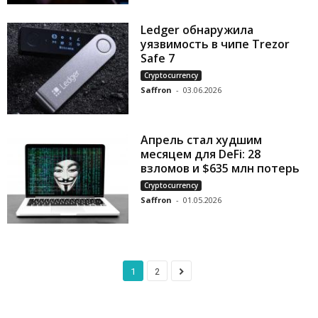
Ledger обнаружила
уязвимость в чипе Trezor
Safe 7
Cryptocurrency
Saffron
-
03.06.2026
Апрель стал худшим
месяцем для DeFi: 28
взломов и $635 млн потерь
Cryptocurrency
Saffron
-
01.05.2026
1
2