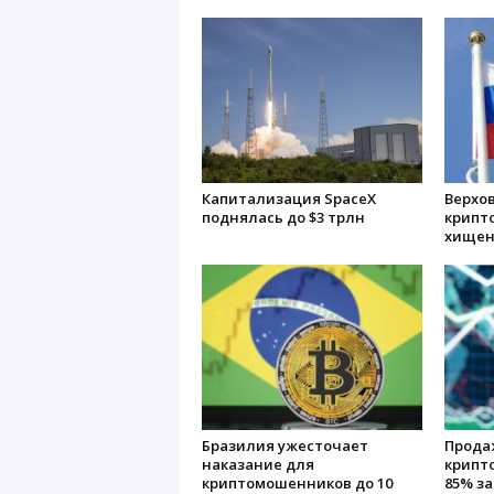
Капитализация SpaceX
Верхо
поднялась до $3 трлн
крипт
хищен
Бразилия ужесточает
Прода
наказание для
крипт
криптомошенников до 10
85% за