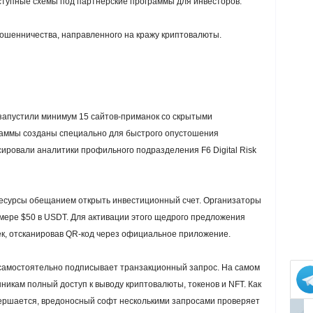
тупные схемы под партнерские программы для инвесторов.
мошенничества, направленного на кражу криптовалюты.
запустили минимум 15 сайтов-приманок со скрытыми
раммы созданы специально для быстрого опустошения
ровали аналитики профильного подразделения F6 Digital Risk
есурсы обещанием открыть инвестиционный счет. Организаторы
мере $50 в USDT. Для активации этого щедрого предложения
ек, отсканировав QR-код через официальное приложение.
 самостоятельно подписывает транзакционный запрос. На самом
икам полный доступ к выводу криптовалюты, токенов и NFT. Как
ершается, вредоносный софт несколькими запросами проверяет