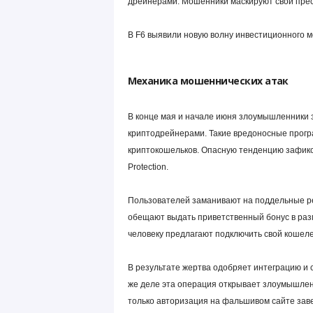
дрейнерами. Мошенники маскируют свои прес
В F6 выявили новую волну инвестиционного 
Механика мошеннических атак
В конце мая и начале июня злоумышленники 
криптодрейнерами. Такие вредоносные прог
криптокошельков. Опасную тенденцию зафикси
Protection.
Пользователей заманивают на поддельные р
обещают выдать приветственный бонус в раз
человеку предлагают подключить свой кошел
В результате жертва одобряет интеграцию и
же деле эта операция открывает злоумышленн
только авторизация на фальшивом сайте зав