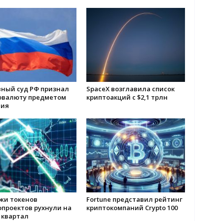
вный суд РФ признал
SpaceX возглавила список
овалюту предметом
криптоакций с $2,1 трлн
ия
жи токенов
Fortune представил рейтинг
опроектов рухнули на
криптокомпаний Crypto 100
 квартал