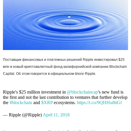
Поставщик финансовых и платежных решений Ripple инвестировал $25
млн в новый криптовалютный фонд калифорнийской компании Blockchain
Capital. Об этом говорится в официальном блоге Ripple.
Ripple's $25 million investment in
@blockchaincap
's new fund is
the first and not the last contribution to ventures that further develop
the
#blockchain
and
$XRP
ecosystems.
https://t.co/9QHHu8tiGl
— Ripple (@Ripple)
April 11, 2018