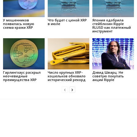
У мошенников
Что будет с ценой XRP
Япония одобрила
появилась новую
в июле
стейблкоин Ripple
схема кражи XRP
RLUSD как платежный
инструмент
Гарлингхаус раскрыл
Число крупных XRP-
Дэвид Шварц: Не
неочевидные
кошельков обновило
советую покупать
преимущества XRP
исторический рекорд
акции Ripple