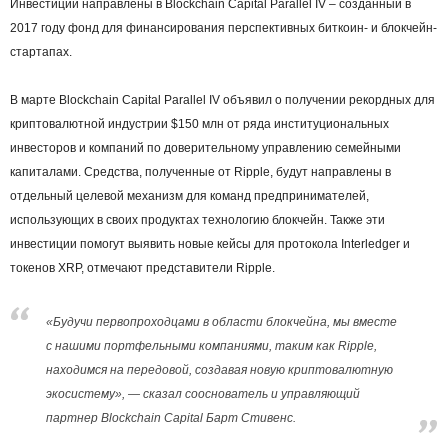
Инвестиции направлены в Blockchain Capital Parallel IV – созданный в
2017 году фонд для финансирования перспективных биткоин- и блокчейн-
стартапах.
В марте Blockchain Capital Parallel IV объявил о получении рекордных для
криптовалютной индустрии $150 млн от ряда институциональных
инвесторов и компаний по доверительному управлению семейными
капиталами. Средства, полученные от Ripple, будут направлены в
отдельный целевой механизм для команд предпринимателей,
использующих в своих продуктах технологию блокчейн. Также эти
инвестиции помогут выявить новые кейсы для протокола Interledger и
токенов XRP, отмечают представители Ripple.
«Будучи первопроходцами в области блокчейна, мы вместе
с нашими портфельными компаниями, таким как Ripple,
находимся на передовой, создавая новую криптовалютную
экосистему», — сказал сооснователь и управляющий
партнер Blockchain Capital Барт Стивенс.