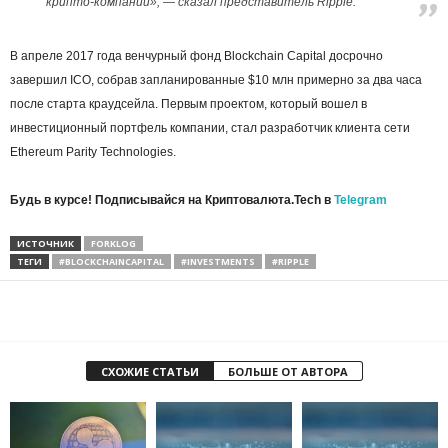
крипто-компаний», — сказал представитель Ripple.
В апреле 2017 года венчурный фонд Blockchain Capital досрочно
завершил ICO, собрав запланированные $10 млн примерно за два часа
после старта краудсейла. Первым проектом, который вошел в
инвестиционный портфель компании, стал разработчик клиента сети
Ethereum Parity Technologies.
Будь в курсе! Подписывайся на Криптовалюта.Tech в
Telegram
ИСТОЧНИК
FORKLOG
ТЕГИ
#BLOCKCHAINCAPITAL
#INVESTMENTS
#RIPPLE
СХОЖИЕ СТАТЬИ
БОЛЬШЕ ОТ АВТОРА