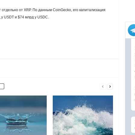
 отдельно от XRP. По данным CoinGecko, его капитализация
д у USDT и $74 млрд у USDC.