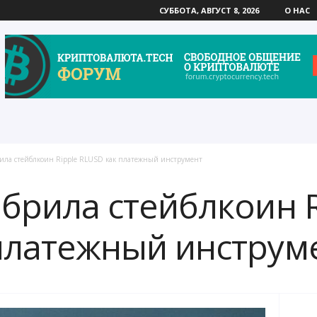
СУББОТА, АВГУСТ 8, 2026
О НАС
ила стейблкоин Ripple RLUSD как платежный инструмент
брила стейблкоин R
платежный инструм