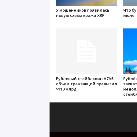
У мошенников появилась
Что бу
новую схема кражи XRP
июле
Рублевый стейблкоин A7A5:
Рублё
объем транзакций превысил
захва
$110 млрд
недол
стейб