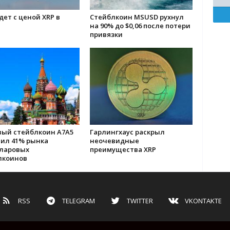
дет с ценой XRP в
Стейблкоин MSUSD рухнул
на 90% до $0,06 после потери
привязки
вый стейблкоин A7A5
Гарлингхаус раскрыл
тил 41% рынка
неочевидные
ларовых
преимущества XRP
лкоинов
RSS
TELEGRAM
TWITTER
VKONTAKTE