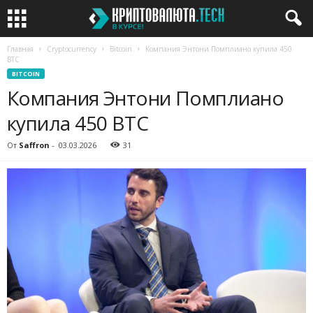
Главная
Cryptocurrency
Bitcoin
Компания Энтони Помплиано купила 450
BTC
BITCOIN
Компания Энтони Помплиано
купила 450 BTC
От
Saffron
-
03.03.2026
31