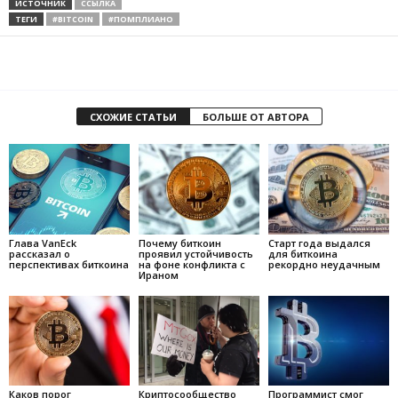
ИСТОЧНИК
ССЫЛКА
ТЕГИ
#BITCOIN
#ПОМПЛИАНО
СХОЖИЕ СТАТЬИ
БОЛЬШЕ ОТ АВТОРА
Глава VanEck
Почему биткоин
Старт года выдался
рассказал о
проявил устойчивость
для биткоина
перспективах биткоина
на фоне конфликта с
рекордно неудачным
Ираном
Каков порог
Криптосообщество
Программист смог