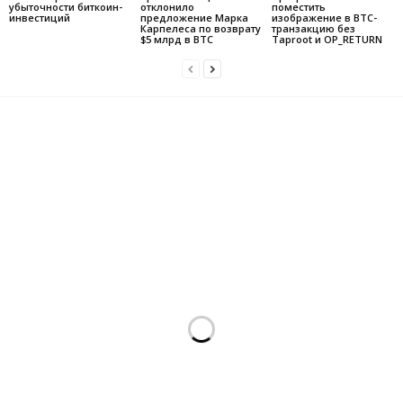
убыточности биткоин-
отклонило
поместить
инвестиций
предложение Марка
изображение в BTC-
Карпелеса по возврату
транзакцию без
$5 млрд в BTC
Taproot и OP_RETURN