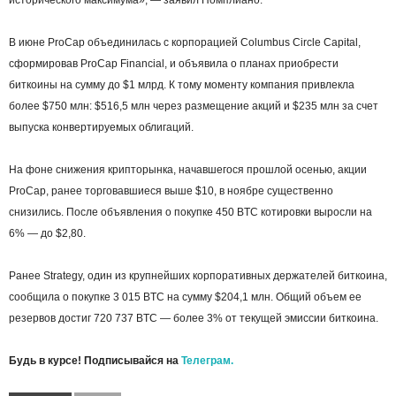
исторического максимума», — заявил Помплиано.
В июне ProCap объединилась с корпорацией Columbus Circle Capital,
сформировав ProCap Financial, и объявила о планах приобрести
биткоины на сумму до $1 млрд. К тому моменту компания привлекла
более $750 млн: $516,5 млн через размещение акций и $235 млн за счет
выпуска конвертируемых облигаций.
На фоне снижения крипторынка, начавшегося прошлой осенью, акции
ProCap, ранее торговавшиеся выше $10, в ноябре существенно
снизились. После объявления о покупке 450 BTC котировки выросли на
6% — до $2,80.
Ранее Strategy, один из крупнейших корпоративных держателей биткоина,
сообщила о покупке 3 015 BTC на сумму $204,1 млн. Общий объем ее
резервов достиг 720 737 BTC — более 3% от текущей эмиссии биткоина.
Будь в курсе! Подписывайся на
Телеграм.