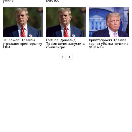
ужине
$480 000
TD Cowen: Трампы
Fortune: Дональд
Криптопроект Трампа
угрожают крипторынку
Трамп хочет запустить
терпит убытки почти на
США
криптоигру
$150 млн