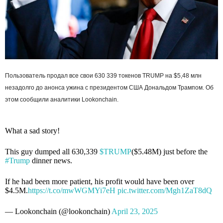
Пользователь продал все свои 630 339 токенов TRUMP на $5,48 млн
незадолго до анонса ужина с президентом США Дональдом Трампом. Об
этом сообщили аналитики Lookonchain.
What a sad story!
This guy dumped all 630,339
$TRUMP
($5.48M) just before the
#Trump
dinner news.
If he had been more patient, his profit would have been over
$4.5M.
https://t.co/mwWGMYi7eH
pic.twitter.com/Mgh1ZaT8dQ
— Lookonchain (@lookonchain)
April 23, 2025