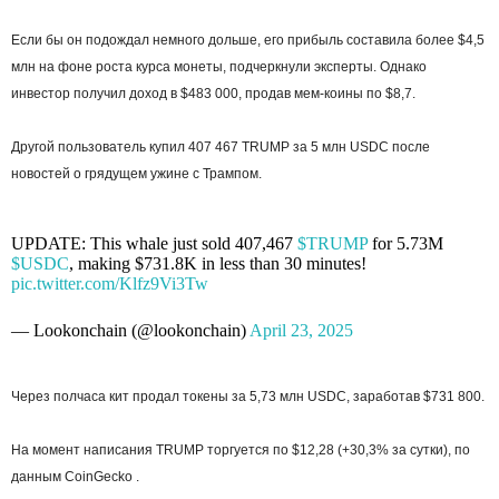
Если бы он подождал немного дольше, его прибыль составила более $4,5
млн на фоне роста курса монеты, подчеркнули эксперты. Однако
инвестор получил доход в $483 000, продав мем-коины по $8,7.
Другой пользователь купил 407 467 TRUMP за 5 млн USDC после
новостей о грядущем ужине с Трампом.
UPDATE: This whale just sold 407,467
$TRUMP
for 5.73M
$USDC
, making $731.8K in less than 30 minutes!
pic.twitter.com/Klfz9Vi3Tw
— Lookonchain (@lookonchain)
April 23, 2025
Через полчаса кит продал токены за 5,73 млн USDC, заработав $731 800.
На момент написания TRUMP торгуется по $12,28 (+30,3% за сутки), по
данным CoinGecko .