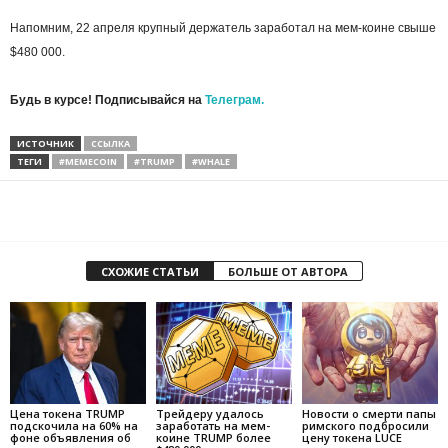
Напомним, 22 апреля крупный держатель заработал на мем-коине свыше
$480 000.
Будь в курсе! Подписывайся на
Телеграм.
ИСТОЧНИК
ССЫЛКА
ТЕГИ
#MEMECOIN
#TRUMP
#WHALE
СХОЖИЕ СТАТЬИ
БОЛЬШЕ ОТ АВТОРА
Цена токена TRUMP
Трейдеру удалось
Новости о смерти папы
подскочила на 60% на
заработать на мем-
римского подбросили
фоне объявления об
коине TRUMP более
цену токена LUCE