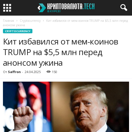
Главная
Cryptocurrency
Кит избавился от мем-коинов TRUMP на $5,5 млн перед
анонсом ужина
CRYPTOCURRENCY
Кит избавился от мем-коинов
TRUMP на $5,5 млн перед
анонсом ужина
От
Saffron
-
24.04.2025
150