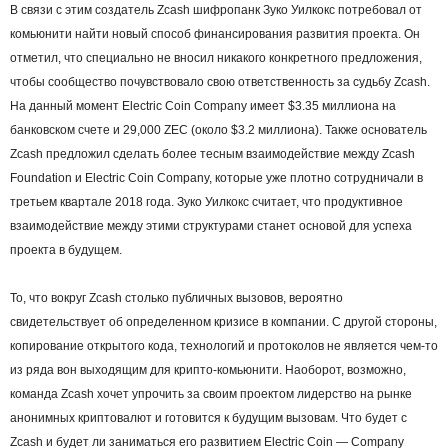
В связи с этим создатель Zcash шифропанк Зуко Уилкокс потребовал от
комьюнити найти новый способ финансирования развития проекта. Он
отметил, что специально не вносил никакого конкретного предложения,
чтобы сообщество почувствовало свою ответственность за судьбу Zcash.
На данный момент Electric Coin Company имеет $3.35 миллиона на
банковском счете и 29,000 ZEC (около $3.2 миллиона). Также основатель
Zcash предложил сделать более тесным взаимодействие между Zcash
Foundation и Electric Coin Company, которые уже плотно сотрудничали в
третьем квартале 2018 года. Зуко Уилкокс считает, что продуктивное
взаимодействие между этими структурами станет основой для успеха
проекта в будущем.
То, что вокруг Zcash столько публичных вызовов, вероятно
свидетельствует об определенном кризисе в компании. С другой стороны,
копирование открытого кода, технологий и протоколов не является чем-то
из ряда вон выходящим для крипто-комьюнити. Наоборот, возможно,
команда Zcash хочет упрочить за своим проектом лидерство на рынке
анонимных криптовалют и готовится к будущим вызовам. Что будет с
Zcash и будет ли заниматься его развитием Electric Coin — Company