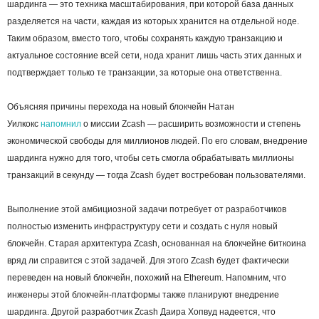
шардинга — это техника масштабирования, при которой база данных
разделяется на части, каждая из которых хранится на отдельной ноде.
Таким образом, вместо того, чтобы сохранять каждую транзакцию и
актуальное состояние всей сети, нода хранит лишь часть этих данных и
подтверждает только те транзакции, за которые она ответственна.
Объясняя причины перехода на новый блокчейн Натан
Уилкокс
напомнил
о миссии Zcash — расширить возможности и степень
экономической свободы для миллионов людей. По его словам, внедрение
шардинга нужно для того, чтобы сеть смогла обрабатывать миллионы
транзакций в секунду — тогда Zcash будет востребован пользователями.
Выполнение этой амбициозной задачи потребует от разработчиков
полностью изменить инфраструктуру сети и создать с нуля новый
блокчейн. Старая архитектура Zcash, основанная на блокчейне биткоина
вряд ли справится с этой задачей. Для этого Zcash будет фактически
переведен на новый блокчейн, похожий на Ethereum. Напомним, что
инженеры этой блокчейн-платформы также планируют внедрение
шардинга. Другой разработчик Zcash Даира Хопвуд надеется, что