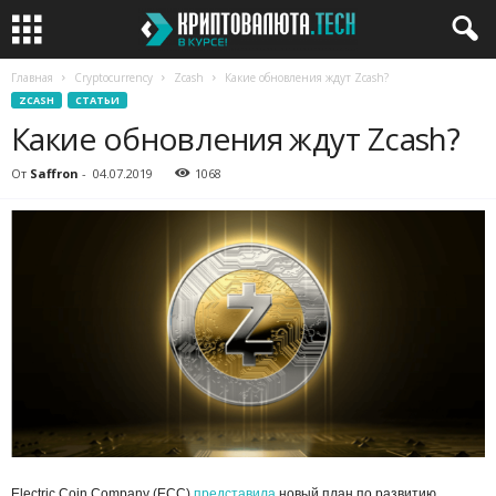
Главная
Cryptocurrency
Zcash
Какие обновления ждут Zcash?
ZCASH
СТАТЬИ
Какие обновления ждут Zcash?
От
Saffron
-
04.07.2019
1068
Electric Coin Company (ECC)
представила
новый план по развитию