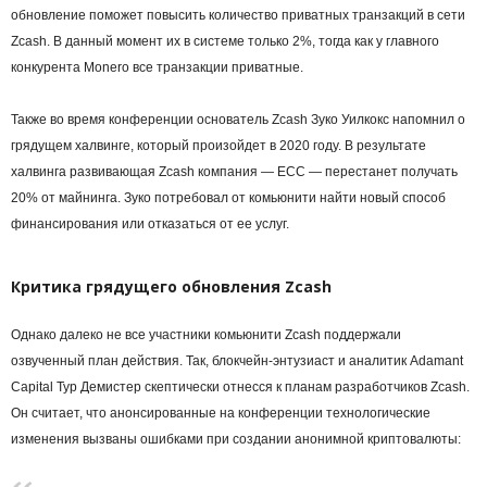
обновление поможет повысить количество приватных транзакций в сети
Zcash. В данный момент их в системе только 2%, тогда как у главного
конкурента Monero все транзакции приватные.
Также во время конференции основатель Zcash Зуко Уилкокс напомнил о
грядущем халвинге, который произойдет в 2020 году. В результате
халвинга развивающая Zcash компания — ECC — перестанет получать
20% от майнинга. Зуко потребовал от комьюнити найти новый способ
финансирования или отказаться от ее услуг.
Критика грядущего обновления Zcash
Однако далеко не все участники комьюнити Zcash поддержали
озвученный план действия. Так, блокчейн-энтузиаст и аналитик Adamant
Capital Тур Демистер скептически отнесся к планам разработчиков Zcash.
Он считает, что анонсированные на конференции технологические
изменения вызваны ошибками при создании анонимной криптовалюты: