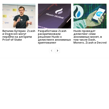
Виталик Бутерин: Zcash
Разработчики Zcash
Huobi проведет
и Dogecoin могут
раскритиковали
делистинг семи
перейти на алгоритм
решение Huobi о
анонимных монет, в
Proof-of-Stake
делистинге анонимных
том числе Dash,
криптовалют
Monero, Zcash и Decred