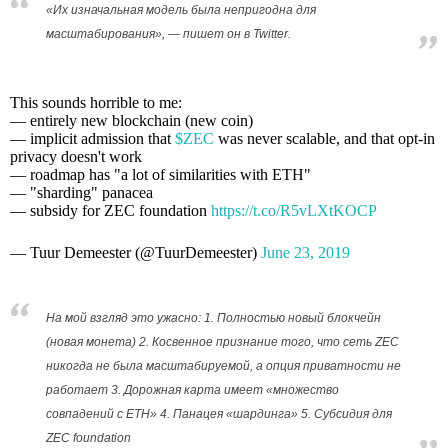
«Их изначальная модель была непригодна для
масштабирования», — пишет он в Twitter.
This sounds horrible to me:
— entirely new blockchain (new coin)
— implicit admission that
$ZEC
was never scalable, and that opt-in
privacy doesn't work
— roadmap has "a lot of similarities with ETH"
— "sharding" panacea
— subsidy for ZEC foundation
https://t.co/R5vLXtKOCP
— Tuur Demeester (@TuurDemeester)
June 23, 2019
На мой взгляд это ужасно: 1. Полностью новый блокчейн
(новая монета) 2. Косвенное признание того, что сеть ZEC
никогда не была масштабируемой, а опция приватности не
работает 3. Дорожная карта имеет «множество
совпадений с ETH» 4. Панацея «шардинга» 5. Субсидия для
ZEC foundation