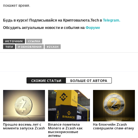
покажет время.
Будь в курсе! Подписывайся на Криптовалюта.Tech в
Telegram.
Обсудить актуальные новости и события на
Форуме
ИСТОЧНИК
ССЫЛКА
ТЕГИ
# ОБНОВЛЕНИЯ
#ZCASH
СХОЖИЕ СТАТЬИ
БОЛЬШЕ ОТ АВТОРА
Прошло восемь лет с
Binance пометила
На блокчейн Zcash
момента запуска Zcash
Monero и Zcash как
совершили спам-атаку
высокорисковые
активы