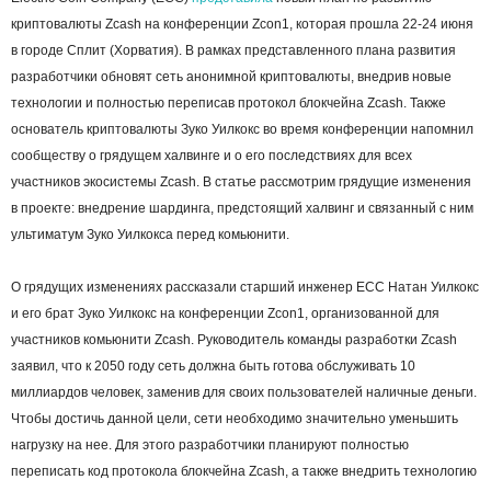
криптовалюты Zcash на конференции Zcon1, которая прошла 22-24 июня
в городе Сплит (Хорватия). В рамках представленного плана развития
разработчики обновят сеть анонимной криптовалюты, внедрив новые
технологии и полностью переписав протокол блокчейна Zcash. Также
основатель криптовалюты Зуко Уилкокс во время конференции напомнил
сообществу о грядущем халвинге и о его последствиях для всех
участников экосистемы Zcash. В статье рассмотрим грядущие изменения
в проекте: внедрение шардинга, предстоящий халвинг и связанный с ним
ультиматум Зуко Уилкокса перед комьюнити.
О грядущих изменениях рассказали старший инженер ECC Натан Уилкокс
и его брат Зуко Уилкокс на конференции Zcon1, организованной для
участников комьюнити Zcash. Руководитель команды разработки Zcash
заявил, что к 2050 году сеть должна быть готова обслуживать 10
миллиардов человек, заменив для своих пользователей наличные деньги.
Чтобы достичь данной цели, сети необходимо значительно уменьшить
нагрузку на нее. Для этого разработчики планируют полностью
переписать код протокола блокчейна Zcash, а также внедрить технологию