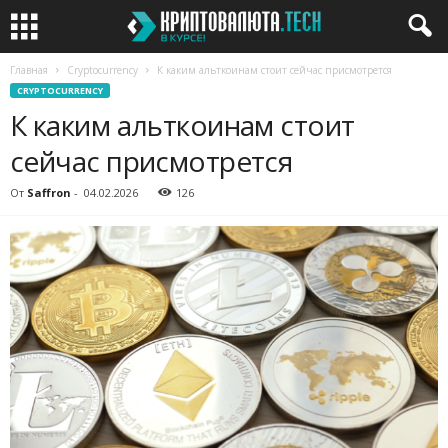
Главная
Cryptocurrency
К каким альткоинам стоит сейчас присмотрется
CRYPTOCURRENCY
К каким альткоинам стоит
сейчас присмотрется
От
Saffron
-
04.02.2026
126