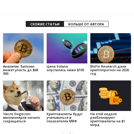
СХОЖИЕ СТАТЬИ
БОЛЬШЕ ОТ АВТОРА
Аналитик: Биткоин
Цена Solana
BloFin Research дали
может упасть до $68
опустилась ниже $100
криптопрогноз на 2026
000
год
Число Dogecoin-
Криптовалюты будут
На этой неделе
миллионеров начало
учитываться в
разблокируют
сокращаться
показателях МВФ
криптовалюты на $1
млрд