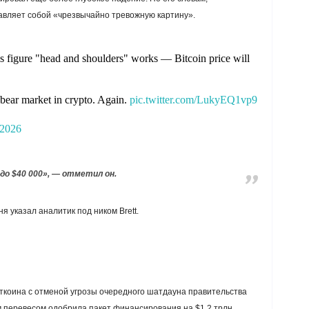
вляет собой «чрезвычайно тревожную картину».
ysis figure "head and shoulders" works — Bitcoin price will
bear market in crypto. Again.
pic.twitter.com/LukyEQ1vp9
 2026
о $40 000», — отметил он.
я указал аналитик под ником Brett.
ткоина с отменой угрозы очередного шатдауна правительства
перевесом одобрила пакет финансирования на $1,2 трлн.