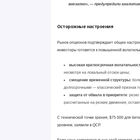
внезапно», — предупредили аналитик
Осторожные настроения
Рынок опционов подтверждает общее настрое
инвесторы готовятся к повышенной волатиль
высокая краткосрочная волатильност
несмотря на локальный отскок цены;
смещение временной структуры:
боле
долгосрочными — классический признак т
защита от обвала в приоритете
: резко
рассчитанные на резкие движения, остаю
С технической точки зрения, $75 000 для би
уровнем, заявили в QCP.