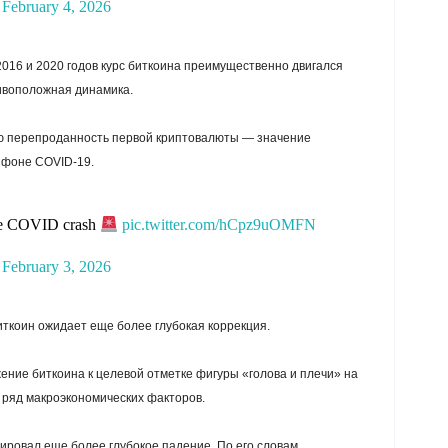
)
February 4, 2026
 2016 и 2020 годов курс биткоина преимущественно двигался
ивоположная динамика.
ю перепроданность первой криптовалюты — значение
 фоне COVID-19.
the COVID crash
pic.twitter.com/hCpz9uOMFN
)
February 3, 2026
иткоин ожидает еще более глубокая коррекция.
ение биткоина к целевой отметке фигуры «голова и плечи» на
 ряд макроэкономических факторов.
ировал еще более глубокое падение. По его словам,