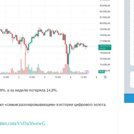
,9%, а за неделю потеряла 14,8%.
цикл «самым разочаровывающим» в истории цифрового золота.
witter.com/VvDa5fwewG