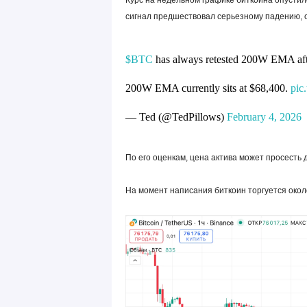
Курс на недельном графике биткоина опустил
сигнал предшествовал серьезному падению, 
$BTC
has always retested 200W EMA af
200W EMA currently sits at $68,400.
pic
— Ted (@TedPillows)
February 4, 2026
По его оценкам, цена актива может просесть 
На момент написания биткоин торгуется около