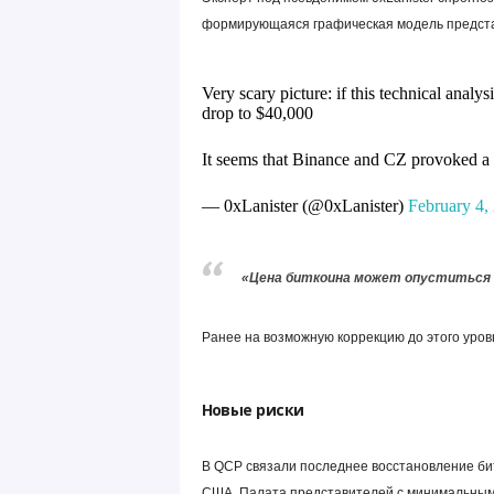
формирующаяся графическая модель предста
Very scary picture: if this technical anal
drop to $40,000
It seems that Binance and CZ provoked a 
— 0xLanister (@0xLanister)
February 4,
«Цена биткоина может опуститься д
Ранее на возможную коррекцию до этого уровн
Новые риски
В QCP связали последнее восстановление би
США. Палата представителей с минимальным 