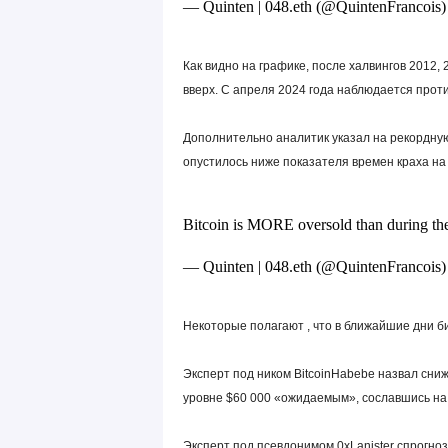
— Quinten | 048.eth (@QuintenFrancois
Как видно на графике, после халвингов 2012,
вверх. С апреля 2024 года наблюдается прот
Дополнительно аналитик указал на рекордну
опустилось ниже показателя времен краха на
Bitcoin is MORE oversold than during 
— Quinten | 048.eth (@QuintenFrancois
Некоторые полагают , что в ближайшие дни б
Эксперт под ником BitcoinHabebe назвал сниж
уровне $60 000 «ожидаемым», сославшись на
Эксперт под псевдонимом 0xLanister спрогноз