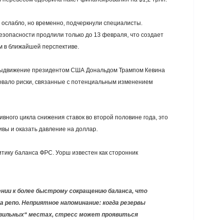
ослабло, но временно, подчеркнули специалисты.
зопасности продлили только до 13 февраля, что создает
 в ближайшей перспективе.
 Выдвижение президентом США Дональдом Трампом Кевина
овало риски, связанные с потенциальным изменением
вного цикла снижения ставок во второй половине года, это
вы и оказать давление на доллар.
тику баланса ФРС. Уорш известен как сторонник
ении к более быстрому сокращению баланса, что
 репо. Неприятное напоминание: когда резервы
вильных“ местах, стресс может проявиться