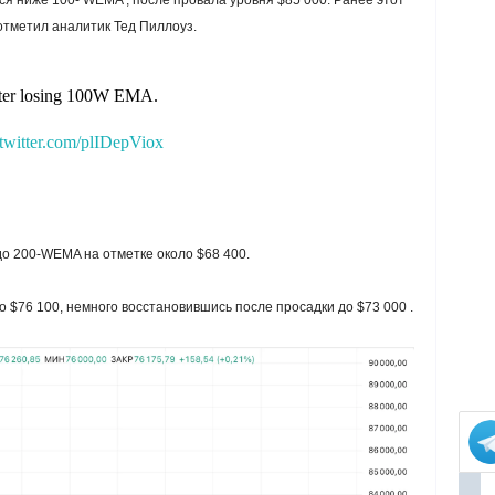
ся ниже 100- WEMA , после провала уровня $85 000. Ранее этот
отметил аналитик Тед Пиллоуз.
ter losing 100W EMA.
.twitter.com/plIDepViox
до 200-WEMA на отметке около $68 400.
 $76 100, немного восстановившись после просадки до $73 000 .