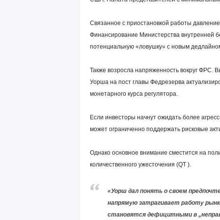
Связанное с приостановкой работы давление 
Финансирование Министерства внутренней бе
потенциальную «ловушку» с новым дедлайном
Также возросла напряженность вокруг ФРС.
Уорша на пост главы Федрезерва актуализир
монетарного курса регулятора.
Если инвесторы начнут ожидать более агресси
может ограниченно поддержать рисковые акти
Однако основное внимание сместится на поли
количественного ужесточения (QT ).
«Уорш дал понять о своем предпочт
напрямую затрагивает работу рынка
становятся дефицитными в „непра