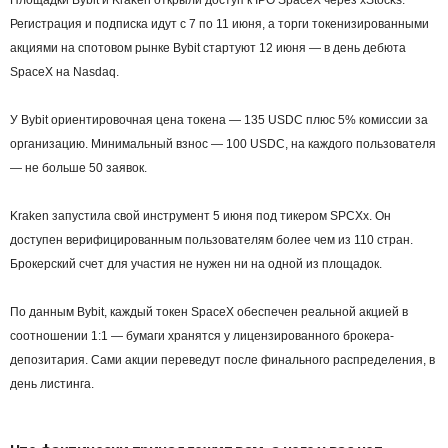
Площадки Bybit и Kraken открыли доступ к IPO SpaceX через xStocks.
Регистрация и подписка идут с 7 по 11 июня, а торги токенизированными
акциями на спотовом рынке Bybit стартуют 12 июня — в день дебюта
SpaceX на Nasdaq.
У Bybit ориентировочная цена токена — 135 USDC плюс 5% комиссии за
организацию. Минимальный взнос — 100 USDC, на каждого пользователя
— не больше 50 заявок.
Kraken запустила свой инструмент 5 июня под тикером SPCXx. Он
доступен верифицированным пользователям более чем из 110 стран.
Брокерский счет для участия не нужен ни на одной из площадок.
По данным Bybit, каждый токен SpaceX обеспечен реальной акцией в
соотношении 1:1 — бумаги хранятся у лицензированного брокера-
депозитария. Сами акции переведут после финального распределения, в
день листинга.