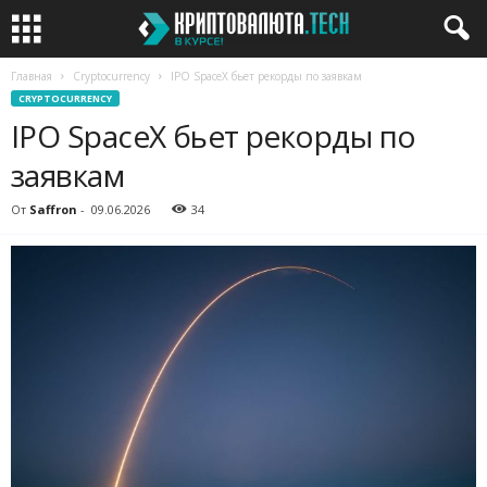
Главная
Cryptocurrency
IPO SpaceX бьет рекорды по заявкам
CRYPTOCURRENCY
IPO SpaceX бьет рекорды по
заявкам
От
Saffron
-
09.06.2026
34