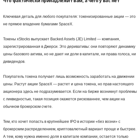
Что фактически принадлежит вам, а чего у вас нет
Ключевая деталь для любого покупателя: токенизированные акции — это
не прямое владение бумагами SpaceX.
Токены xStocks выпускает Backed Assets (JE) Limited — компания,
зарегистрированная в Джерси. Это деривативы: они повторяют динамику
цены базового актива, но не дают ни доли в капитале, ни права голоса, ни
дивидендов.
Покупатель токена получает лишь возможность заработать на движении
цены. Растут акции SpaceX — растет и цена токена, но прав настоящего
акционера здесь не подразумевается. Если на бирже возникнут проблемы
с ликвидностью, такая позиция окажется рискованнее, чем акции на
обычном брокерском счете.
Тем, кто хочет попасть в крупнейшее IPO в истории «без возни» с
брокерским распределением, криптовалютный вариант проще и быстрее.
А тем, кому нужна именно доля в капитале компании, остается только