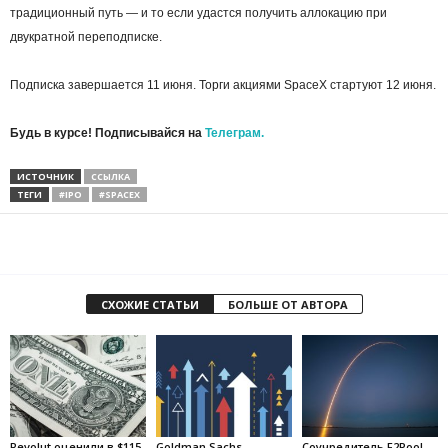
традиционный путь — и то если удастся получить аллокацию при
двукратной переподписке.
Подписка завершается 11 июня. Торги акциями SpaceX стартуют 12 июня.
Будь в курсе! Подписывайся на
Телеграм.
ИСТОЧНИК
ССЫЛКА
ТЕГИ
#IPO
#SPACEX
СХОЖИЕ СТАТЬИ
БОЛЬШЕ ОТ АВТОРА
Revolut оценили в $115
Goldman Sachs
Соучредитель F2Pool