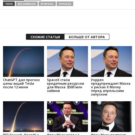
ТЕГИ
#ELONMUSK
#F2POOL
#SPACEX
СХОЖИЕ СТАТЬИ
БОЛЬШЕ ОТ АВТОРА
ChatGPT дал прогноз
SpaceX стала
Уоррен
цены акций Tesla
кредитным ресурсом
предупреждает Маска
после 12 июня
для Маска: $500 млн
о рисках X Money
займов
перед апрельским
запуском
IPO SpaceX, OpenAI и
Илон Маск взял на
Илон Маск построит