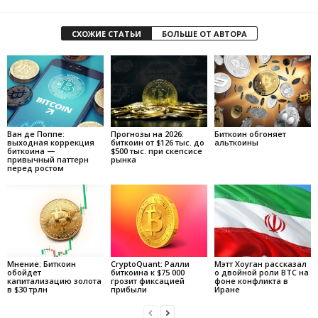
СХОЖИЕ СТАТЬИ
БОЛЬШЕ ОТ АВТОРА
Ван де Поппе:
Прогнозы на 2026:
Биткоин обгоняет
выходная коррекция
биткоин от $126 тыс. до
альткоины
биткоина —
$500 тыс. при скепсисе
привычный паттерн
рынка
перед ростом
Мнение: Биткоин
CryptoQuant: Ралли
Мэтт Хоуган рассказал
обойдет
биткоина к $75 000
о двойной роли BTC на
капитализацию золота
грозит фиксацией
фоне конфликта в
в $30 трлн
прибыли
Иране