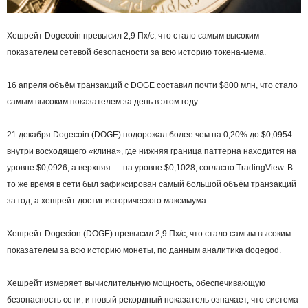
Хешрейт Dogecoin превысил 2,9 Пх/с, что стало самым высоким
показателем сетевой безопасности за всю историю токена-мема.
16 апреля объём транзакций с DOGE составил почти $800 млн, что стало
самым высоким показателем за день в этом году.
21 декабря Dogecoin (DOGE) подорожал более чем на 0,20% до $0,0954
внутри восходящего «клина», где нижняя граница паттерна находится на
уровне $0,0926, а верхняя — на уровне $0,1028, согласно TradingView. В
то же время в сети был зафиксирован самый большой объём транзакций
за год, а хешрейт достиг исторического максимума.
Хешрейт Dogecion (DOGE) превысил 2,9 Пх/с, что стало самым высоким
показателем за всю историю монеты, по данным аналитика dogegod.
Хешрейт измеряет вычислительную мощность, обеспечивающую
безопасность сети, и новый рекордный показатель означает, что система