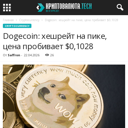
Главная
Cryptocurrency
Dogecoin: хешрейт на пике, цена пробивает $0,1028
CRYPTOCURRENCY
Dogecoin: хешрейт на пике,
цена пробивает $0,1028
От
Saffron
-
22.04.2026
26