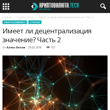
Главная
Cryptocurrency
Имеет ли децентрализация значение? Часть 2
CRYPTOCURRENCY
СТАТЬИ
Имеет ли децентрализация
значение? Часть 2
От
Алекс Белов
-
26.02.2018
737