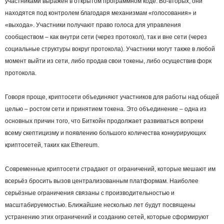
участниками выражен в открытом программном коде. Во-вторых, они
находятся под контролем благодаря механизмам «голосования» и
«выхода». Участники получают право голоса для управления
сообществом – как внутри сети (через протокол), так и вне сети (через
социальные структуры вокруг протокола). Участники могут также в любой
момент выйти из сети, либо продав свои токены, либо осуществив форк
протокола.
Говоря проще, криптосети объединяют участников для работы над общей
целью – ростом сети и принятием токена. Это объединение – одна из
основных причин того, что Биткойн продолжает развиваться вопреки
всему скептицизму и появлению большого количества конкурирующих
криптосетей, таких как Ethereum.
Современные криптосети страдают от ограничений, которые мешают им
всерьёз бросить вызов централизованным платформам. Наиболее
серьёзные ограничения связаны с производительностью и
масштабируемостью. Ближайшие несколько лет будут посвящены
устранению этих ограничений и созданию сетей, которые сформируют