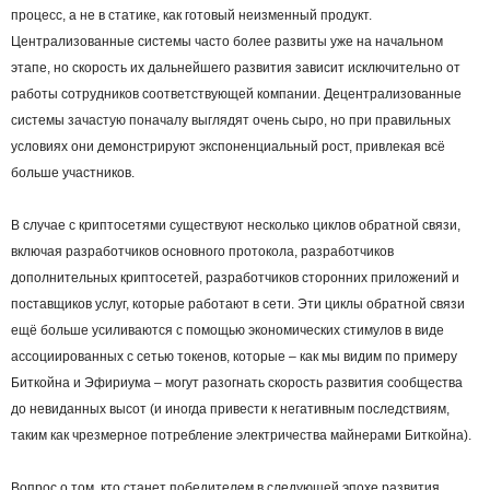
процесс, а не в статике, как готовый неизменный продукт.
Централизованные системы часто более развиты уже на начальном
этапе, но скорость их дальнейшего развития зависит исключительно от
работы сотрудников соответствующей компании. Децентрализованные
системы зачастую поначалу выглядят очень сыро, но при правильных
условиях они демонстрируют экспоненциальный рост, привлекая всё
больше участников.
В случае с криптосетями существуют несколько циклов обратной связи,
включая разработчиков основного протокола, разработчиков
дополнительных криптосетей, разработчиков сторонних приложений и
поставщиков услуг, которые работают в сети. Эти циклы обратной связи
ещё больше усиливаются с помощью экономических стимулов в виде
ассоциированных с сетью токенов, которые – как мы видим по примеру
Биткойна и Эфириума – могут разогнать скорость развития сообщества
до невиданных высот (и иногда привести к негативным последствиям,
таким как чрезмерное потребление электричества майнерами Биткойна).
Вопрос о том, кто станет победителем в следующей эпохе развития