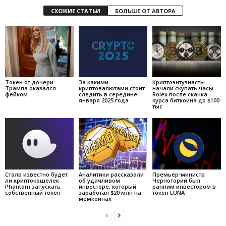
СХОЖИЕ СТАТЬИ
БОЛЬШЕ ОТ АВТОРА
Токен от дочери
За какими
Криптоэнтузиасты
Трампа оказался
криптовалютами стоит
начали скупать часы
фейком
следить в середине
Rolex после скачка
января 2025 года
курса биткоина до $100
тыс
Стало известно будет
Аналитики рассказали
Премьер-министр
ли криптокошелек
об удачливом
Черногории был
Phantom запускать
инвесторе, который
ранним инвестором в
собственный токен
заработал $20 млн на
токен LUNA
мемкоинах