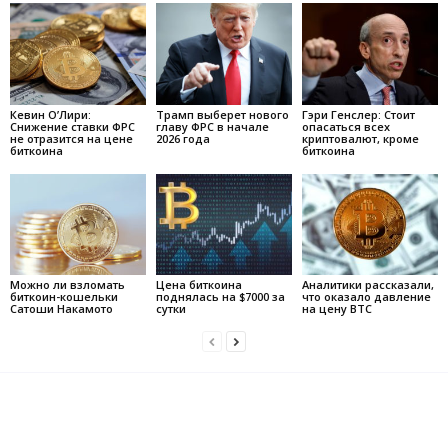
Кевин О’Лири:
Трамп выберет нового
Гэри Генслер: Стоит
Снижение ставки ФРС
главу ФРС в начале
опасаться всех
не отразится на цене
2026 года
криптовалют, кроме
биткоина
биткоина
Можно ли взломать
Цена биткоина
Аналитики рассказали,
биткоин-кошельки
поднялась на $7000 за
что оказало давление
Сатоши Накамото
сутки
на цену BTC