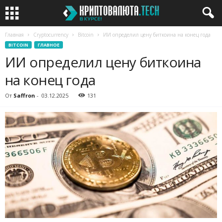
Главная
Cryptocurrency
Bitcoin
ИИ определил цену биткоина на конец года
BITCOIN
ГЛАВНОЕ
ИИ определил цену биткоина
на конец года
От
Saffron
-
03.12.2025
131