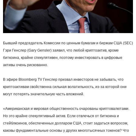
Бывший председатель Комиссии по ценным бумагам и биржам США (SEC)
Гэри Генслер (Gary Gensler) заявил, что любой криптоактив, кроме
биткоина, крайне спекулятивен, поэтому инвестировать в цифровые
активы очень рискованно.
В эфире Bloomberg TV Генслер призвал инвесторов не забывать, что
криптоактивам свойственна сильная волатильность, из-за которой они
могут потерять значительную часть вложений.
«Американская и мировая общественность очарованы криптовалютами.
Но это крайне спекулятивный актив. Если отвлечься от биткоина и
стейблкоинов, обеспеченных долларом США, стоит задаться вопросом,
каковы фундаментальные основы у других многотысячных токенов? Что