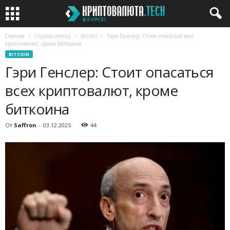
Главная
Cryptocurrency
Bitcoin
Гэри Генслер: Стоит опасаться всех
криптовалют, кроме биткоина
BITCOIN
Гэри Генслер: Стоит опасаться
всех криптовалют, кроме
биткоина
От
Saffron
-
03.12.2025
44