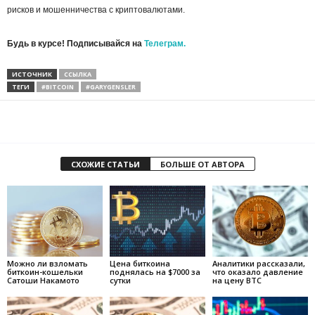
рисков и мошенничества с криптовалютами.
Будь в курсе! Подписывайся на
Телеграм.
ИСТОЧНИК
ССЫЛКА
ТЕГИ
#BITCOIN
#GARYGENSLER
СХОЖИЕ СТАТЬИ
БОЛЬШЕ ОТ АВТОРА
Можно ли взломать
Цена биткоина
Аналитики рассказали,
биткоин-кошельки
поднялась на $7000 за
что оказало давление
Сатоши Накамото
сутки
на цену BTC