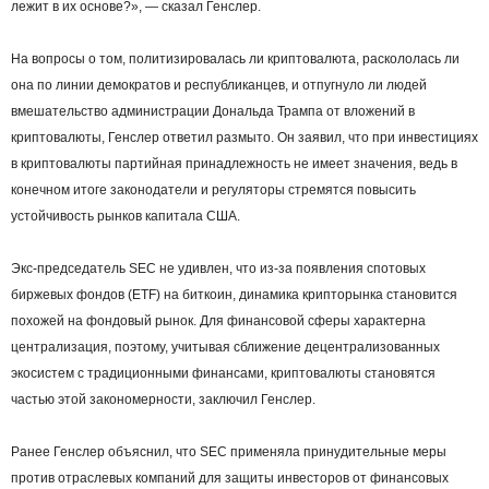
лежит в их основе?», — сказал Генслер.
На вопросы о том, политизировалась ли криптовалюта, раскололась ли
она по линии демократов и республиканцев, и отпугнуло ли людей
вмешательство администрации Дональда Трампа от вложений в
криптовалюты, Генслер ответил размыто. Он заявил, что при инвестициях
в криптовалюты партийная принадлежность не имеет значения, ведь в
конечном итоге законодатели и регуляторы стремятся повысить
устойчивость рынков капитала США.
Экс-председатель SEC не удивлен, что из-за появления спотовых
биржевых фондов (ETF) на биткоин, динамика крипторынка становится
похожей на фондовый рынок. Для финансовой сферы характерна
централизация, поэтому, учитывая сближение децентрализованных
экосистем с традиционными финансами, криптовалюты становятся
частью этой закономерности, заключил Генслер.
Ранее Генслер объяснил, что SEC применяла принудительные меры
против отраслевых компаний для защиты инвесторов от финансовых