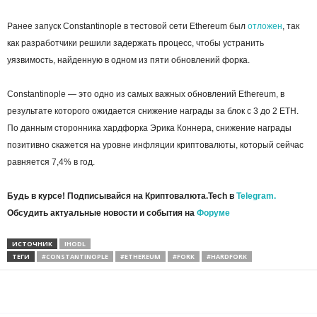
Ранее запуск Constantinople в тестовой сети Ethereum был
отложен
, так
как разработчики решили задержать процесс, чтобы устранить
уязвимость, найденную в одном из пяти обновлений форка.
Constantinople — это одно из самых важных обновлений Ethereum, в
результате которого ожидается снижение награды за блок с 3 до 2 ETH.
По данным сторонника хардфорка Эрика Коннера, снижение награды
позитивно скажется на уровне инфляции криптовалюты, который сейчас
равняется 7,4% в год.
Будь в курсе! Подписывайся на Криптовалюта.Tech в
Telegram.
Обсудить актуальные новости и события на
Форуме
ИСТОЧНИК
IHODL
ТЕГИ
#CONSTANTINOPLE
#ETHEREUM
#FORK
#HARDFORK