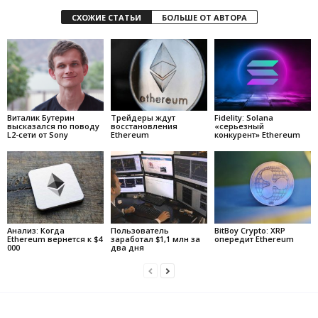
СХОЖИЕ СТАТЬИ
БОЛЬШЕ ОТ АВТОРА
Виталик Бутерин
Трейдеры ждут
Fidelity: Solana
высказался по поводу
восстановления
«серьезный
L2-сети от Sony
Ethereum
конкурент» Ethereum
Анализ: Когда
Пользователь
BitBoy Crypto: XRP
Ethereum вернется к $4
заработал $1,1 млн за
опередит Ethereum
000
два дня