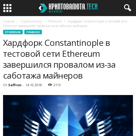
Главная
Cryptocurrency
Ethereum
Хардфорк Constantinople в тестовой сети
Ethereum завершился провалом из-за саботажа майнеров
ETHEREUM
ГЛАВНОЕ
Хардфорк Constantinople в
тестовой сети Ethereum
завершился провалом из-за
саботажа майнеров
От
Saffron
-
14.10.2018
2113